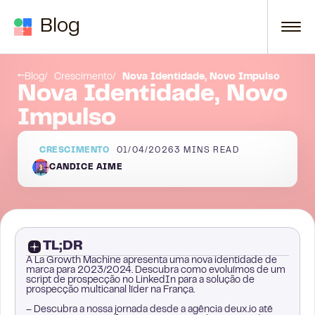
Skip to content
Blog
Identidade Totalmente Nova Alinhada aos Nossos Valores
Definindo Rumo a Novos Marcos de Crescimento
Blog
Crescimento
Nova Identidade, Novo Impulso
Nova Identidade, Novo
Impulso
CRESCIMENTO
01/04/2026
3
MINS READ
CANDICE AIME
TL;DR
A La Growth Machine apresenta uma nova identidade de
marca para 2023/2024. Descubra como evoluímos de um
script de prospecção no LinkedIn para a solução de
prospecção multicanal líder na França.
– Descubra a nossa jornada desde a agência deux.io até