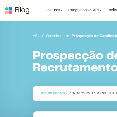
Skip to content
Blog
Features
Integrations & API
Toolb
Blog
Crescimento
Prospecção de Candidato
Prospecção d
Recrutamento:
CRESCIMENTO
30/03/2026
17
MINS REA