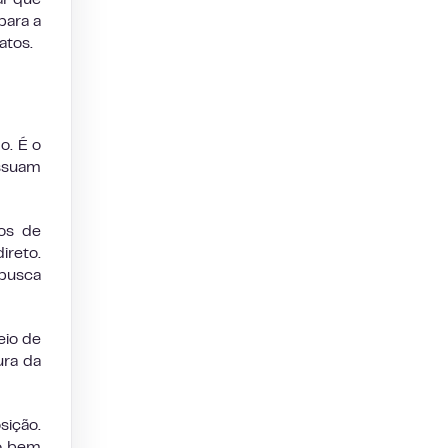
ar que
para a
atos.
o. É o
ossuam
os de
ireto.
 busca
eio de
ura da
sição.