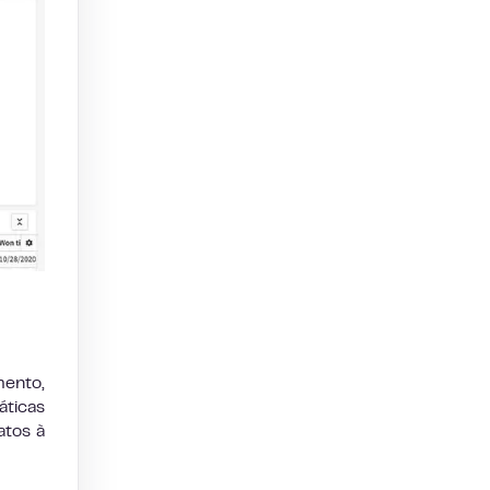
mento,
áticas
atos à