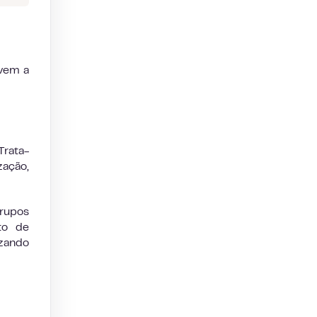
rvem a
Trata-
zação,
grupos
to de
izando