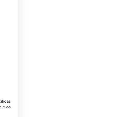
íficas
a e os