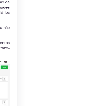
ção de
nções
á-los
do não
lentos
trazê-