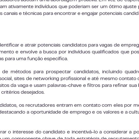
rutadores adotam uma abordagem proativa. Em vez de esper
am ativamente indivíduos que poderiam ser um ótimo ajuste 
s canais e técnicas para encontrar e engajar potenciais candid
ntificar e atrair potenciais candidatos para vagas de empreg
mento e envolve a busca por indivíduos qualificados que p
as para uma função específica.
de métodos para prospectar candidatos, incluindo quadr
ocial, sites de networking profissional e até mesmo contato d
tos da vaga e usam palavras-chave e filtros para refinar sua
 critérios desejados.
ndidatos, os recrutadores entram em contato com eles por m
destacando a oportunidade de emprego e os valores e a cult
urar o interesse do candidato e incentivá-lo a considerar a po