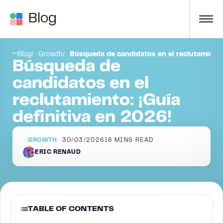
Skip to content
Blog
egia 1: Dominar el arte del análisis de los requisitos del puesto de trabajo
Estrategia 2: Aprovechar a los candidatos anteriores para el éxito futuro
Blog
Growth
Búsqueda de candidatos en el reclutamiento:
Búsqueda de
candidatos en el
reclutamiento: ¡Guía
definitiva en 2026!
GROWTH
30/03/2026
18
MINS READ
ERIC RENAUD
TABLE OF CONTENTS