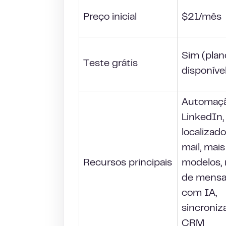
Preço inicial
$21/mês
Sim (plan
Teste grátis
disponíve
Automaçã
LinkedIn,
localizado
mail, mai
Recursos principais
modelos, 
de mens
com IA,
sincroni
CRM