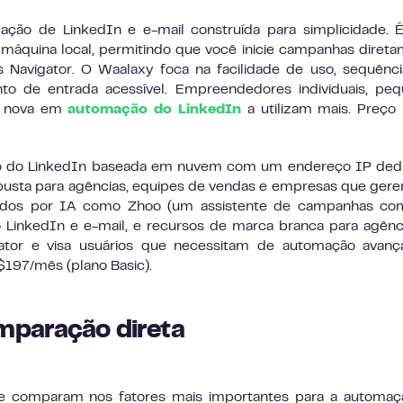
ão de LinkedIn e e-mail construída para simplicidade. 
áquina local, permitindo que você inicie campanhas diret
 Navigator. O Waalaxy foca na facilidade de uso, sequênc
o de entrada acessível. Empreendedores individuais, peq
a nova em
automação do LinkedIn
a utilizam mais. Preço in
 do LinkedIn baseada em nuvem com um endereço IP dedi
usta para agências, equipes de vendas e empresas que ger
entados por IA como Zhoo (um assistente de campanhas co
LinkedIn e e-mail, e recursos de marca branca para agênc
ator e visa usuários que necessitam de automação avanç
 $197/mês (plano Basic).
mparação direta
e comparam nos fatores mais importantes para a automaç