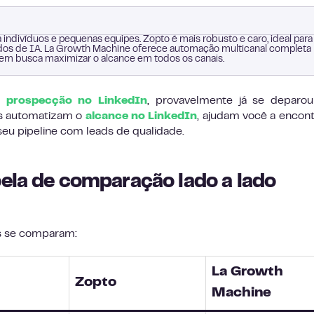
a indivíduos e pequenas equipes. Zopto é mais robusto e caro, ideal para
os de IA. La Growth Machine oferece automação multicanal completa
quem busca maximizar o alcance em todos os canais.
eu
prospecção no LinkedIn
, provavelmente já se deparo
as automatizam o
alcance no LinkedIn
, ajudam você a encont
seu pipeline com leads de qualidade.
bela de comparação lado a lado
as se comparam:
La Growth
Zopto
Machine