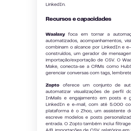
LinkedIn.
Recursos e capacidades
Waalaxy
foca em tornar a automaç
automatizados, acompanhamentos, visi
combinam o alcance por LinkedIn e e-
construídos, um gerador de mensage
importação/exportação de CSV. O Waal
Make, conecta-se a CRMs como HubSpo
gerenciar conversas com tags, lembrete
Zopto
oferece um conjunto de auto
automatizar visualizações de perfil
InMails e engajamento em posts e g
LinkedIn e e-mail, com até 5.000 co
plataforma é o Zhoo, um assistente 
escreve modelos e posts personalizad
entrada. O Zopto também inclui filtrage
A/B, importações de CSV, relatórios e