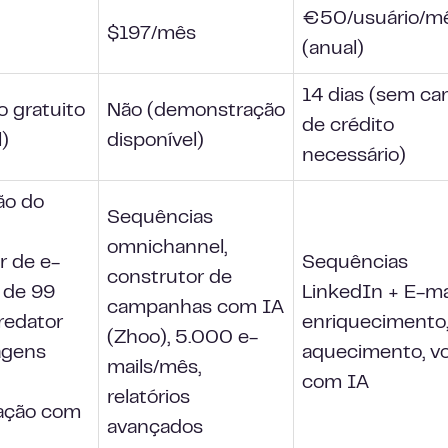
€50/usuário/m
$197/mês
(anual)
14 dias (sem ca
o gratuito
Não (demonstração
de crédito
l)
disponível)
necessário)
o do
Sequências
omnichannel,
r de e-
Sequências
construtor de
s de 99
LinkedIn + E-mai
campanhas com IA
redator
enriquecimento
(Zhoo), 5.000 e-
agens
aquecimento, v
mails/mês,
com IA
relatórios
zação com
avançados