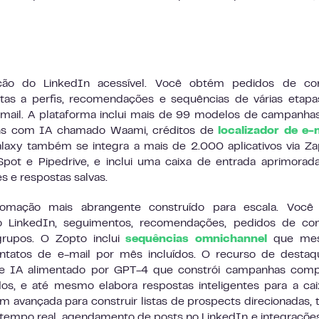
ão do LinkedIn acessível. Você obtém pedidos de co
tas a perfis, recomendações e sequências de várias etap
mail. A plataforma inclui mais de 99 modelos de campanha
ns com IA chamado Waami, créditos de
localizador de e-
axy também se integra a mais de 2.000 aplicativos via Za
t e Pipedrive, e inclui uma caixa de entrada aprimorada
s e respostas salvas.
mação mais abrangente construído para escala. Você
 do LinkedIn, seguimentos, recomendações, pedidos de co
rupos. O Zopto inclui
sequências omnichannel
que mes
ntatos de e-mail por mês incluídos. O recurso de destaq
de IA alimentado por GPT-4 que constrói campanhas compl
os, e até mesmo elabora respostas inteligentes para a ca
m avançada para construir listas de prospects direcionadas, 
m tempo real, agendamento de posts no LinkedIn e integraçõ