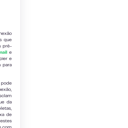
nexão
as que
s pré-
mail
e
pier e
 para
 pode
nexão,
clam
ue da
etas,
ixa de
testes
es com