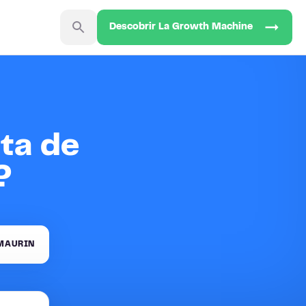
Descobrir La Growth Machine
ta de
?
MAURIN