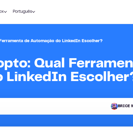
ox
Português
 Ferramenta de Automação do LinkedIn Escolher?
opto: Qual Ferramen
 LinkedIn Escolher
BRICE 