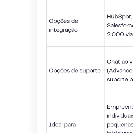
HubSpot, 
Opções de
Salesforc
integração
2.000 via
Chat ao v
Opções de suporte
(Advance
suporte p
Empreen
individuai
Ideal para
pequenas