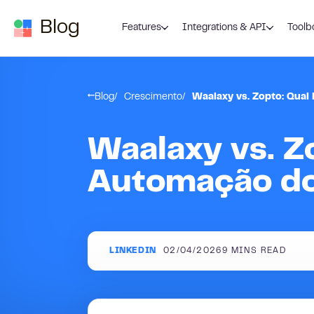
Skip to content
Blog
Features
Integrations & API
Toolb
Blog
Crescimento
Waalaxy vs. Zopto: Qual
Waalaxy vs. Z
Automação do
LINKEDIN
02/04/2026
9
MINS READ