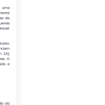
É uma
amente
ias de
uenas
icial:
cado,
enciam
m IA),
ias. O
ada e
ão do