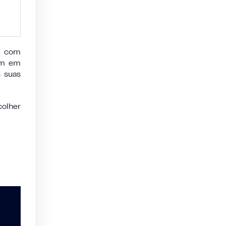
êm com
am em
s suas
colher