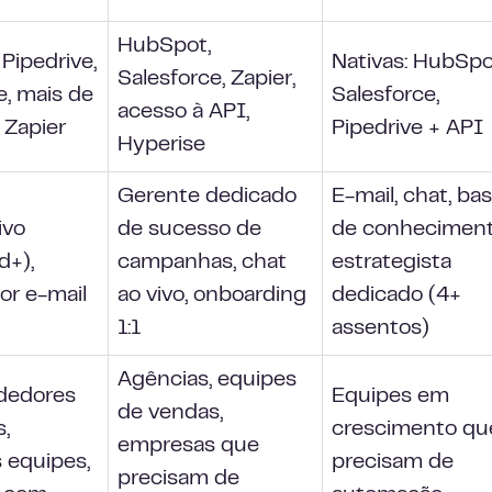
HubSpot,
Pipedrive,
Nativas: HubSpo
Salesforce, Zapier,
e, mais de
Salesforce,
acesso à API,
 Zapier
Pipedrive + API
Hyperise
Gerente dedicado
E-mail, chat, ba
ivo
de sucesso de
de conheciment
d+),
campanhas, chat
estrategista
or e-mail
ao vivo, onboarding
dedicado (4+
1:1
assentos)
Agências, equipes
dedores
Equipes em
de vendas,
s,
crescimento qu
empresas que
 equipes,
precisam de
precisam de