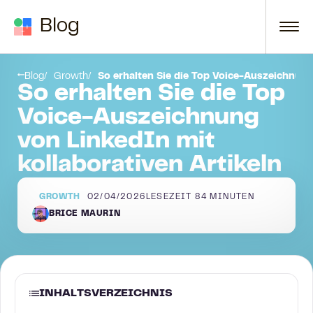
Zum Inhalt springen
Blog
Nützliche Tipps, die Sie befolgen sollten:
Blog
Growth
So erhalten Sie die Top Voice-Auszeichnung
So erhalten Sie die Top
Voice-Auszeichnung
von LinkedIn mit
kollaborativen Artikeln
GROWTH
02/04/2026
LESEZEIT
84
MINUTEN
BRICE MAURIN
INHALTSVERZEICHNIS