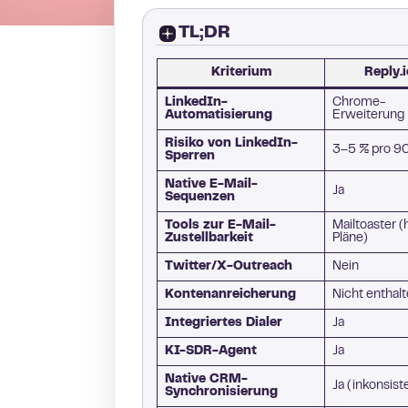
TL;DR
Kriterium
Reply.
LinkedIn-
Chrome-
Automatisierung
Erweiterung
Risiko von LinkedIn-
3–5 % pro 9
Sperren
Native E-Mail-
Ja
Sequenzen
Tools zur E-Mail-
Mailtoaster 
Zustellbarkeit
Pläne)
Twitter/X-Outreach
Nein
Kontenanreicherung
Nicht enthal
Integriertes Dialer
Ja
KI-SDR-Agent
Ja
Native CRM-
Ja (inkonsist
Synchronisierung