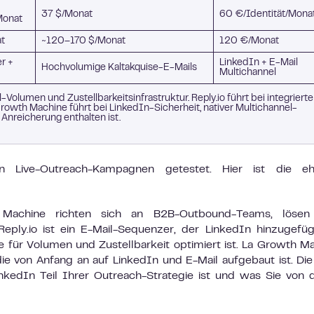
37 $/Monat
60 €/Identität/Mona
Monat
t
~120–170 $/Monat
120 €/Monat
er +
LinkedIn + E-Mail
Hochvolumige Kaltakquise-E-Mails
Multichannel
-Volumen und Zustellbarkeitsinfrastruktur. Reply.io führt bei integriert
owth Machine führt bei LinkedIn-Sicherheit, nativer Multichannel-
nreicherung enthalten ist.
n Live-Outreach-Kampagnen getestet. Hier ist die ehr
h Machine richten sich an B2B-Outbound-Teams, lösen
Reply.io ist ein E-Mail-Sequenzer, der LinkedIn hinzugefüg
ie für Volumen und Zustellbarkeit optimiert ist. La Growth M
 die von Anfang an auf LinkedIn und E-Mail aufgebaut ist. Di
kedIn Teil Ihrer Outreach-Strategie ist und was Sie von 