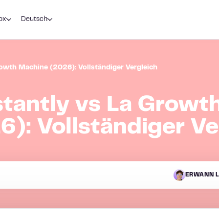
ox
Deutsch
rowth Machine (2026): Vollständiger Vergleich
stantly vs La Growt
): Vollständiger Ve
ERWANN L