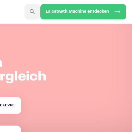
La Growth Machine entdecken
h
rgleich
EFEVRE