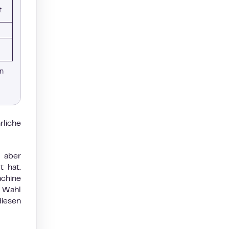
t
en
liche
 aber
t hat.
achine
e Wahl
diesen