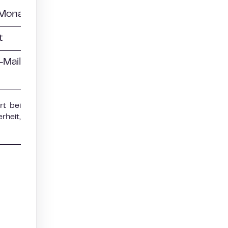
/Monat
t
-Mail
rt bei
rheit,