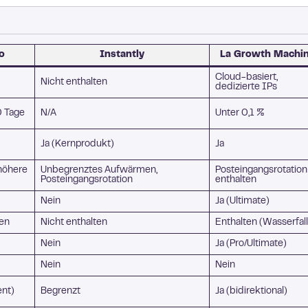
io
Instantly
La Growth Machi
Cloud-basiert,
Nicht enthalten
dedizierte IPs
0 Tage
N/A
Unter 0,1 %
Ja (Kernprodukt)
Ja
(höhere
Unbegrenztes Aufwärmen,
Posteingangsrotation
Posteingangsrotation
enthalten
Nein
Ja (Ultimate)
ten
Nicht enthalten
Enthalten (Wasserfall
Nein
Ja (Pro/Ultimate)
Nein
Nein
ent)
Begrenzt
Ja (bidirektional)