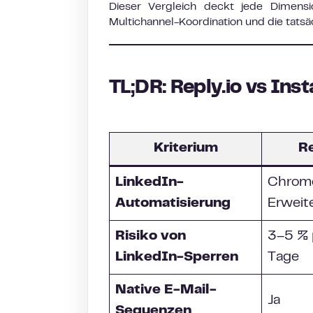
Dieser Vergleich deckt jede Dimension
Multichannel-Koordination und die tats
TL;DR: Reply.io vs Ins
Kriterium
Re
LinkedIn-
Chrom
Automatisierung
Erweit
Risiko von
3–5 % 
LinkedIn-Sperren
Tage
Native E-Mail-
Ja
Sequenzen