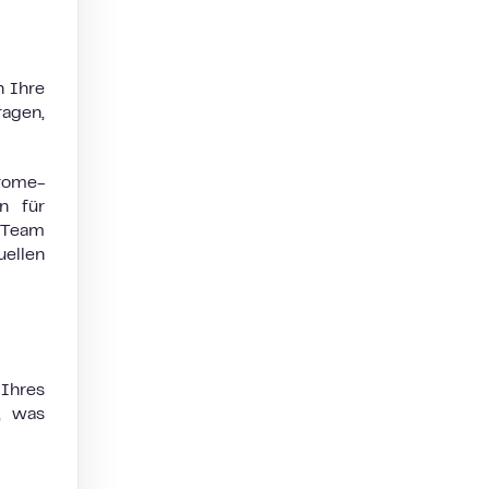
n Ihre
agen,
hrome-
n für
R-Team
uellen
 Ihres
, was