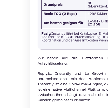
49
Grundpreis
$/Benutzer/
Reale TCO (2 Reps)
~292 $/Mona
E-Mail + Dial
Am besten geeignet für
KI-SDR
Fazit:
Instantly führt bei Kaltakquise-E-Mail
Anrufen und KI-SDR-Automatisierung. La Gr
Koordination und den Gesamtkosten, wenn A
Wir haben alle drei Plattformen i
Aufschlüsselung.
Reply.io, Instantly und La Growt
unterschiedliche Teile des Problems. 
Instantly ist eine Cold-Email-Engine, d
ist eine native Multichannel-Plattform,
zwischen ihnen hängt davon ab, ob Lin
Kanälen gemeinsam erwarten.