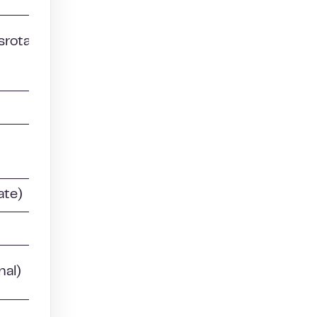
rotation
ate)
nal)