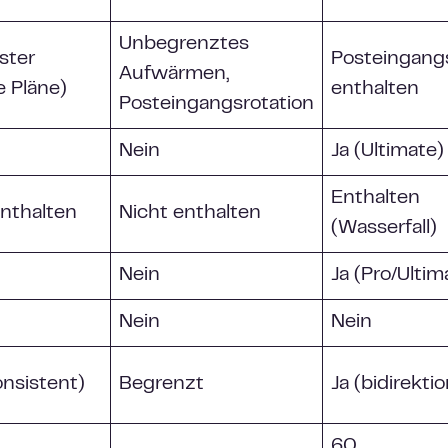
Unbegrenztes
ster
Posteingangs
Aufwärmen,
e Pläne)
enthalten
Posteingangsrotation
Nein
Ja (Ultimate)
Enthalten
enthalten
Nicht enthalten
(Wasserfall)
Nein
Ja (Pro/Ultim
Nein
Nein
onsistent)
Begrenzt
Ja (bidirektio
60