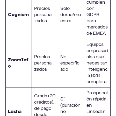
cumplen
Precios
Solo
con
Cognism
personali
demo/mu
GDPR
zados
estra
para
mercados
de EMEA
Equipos
empresari
Precios
No
ales que
ZoomInf
personali
especific
necesitan
o
zados
ado
inteligenc
ia B2B
completa
Prospecci
Gratis (70
Sí
ón rápida
créditos),
(duración
en
de pago
Lusha
no
LinkedIn
desde