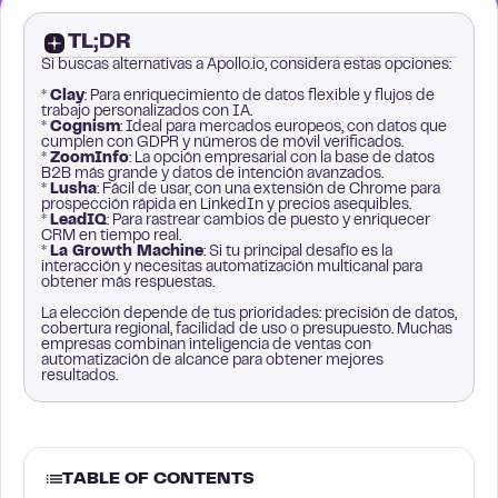
TL;DR
Si buscas alternativas a Apollo.io, considera estas opciones:
*
Clay
: Para enriquecimiento de datos flexible y flujos de
trabajo personalizados con IA.
*
Cognism
: Ideal para mercados europeos, con datos que
cumplen con GDPR y números de móvil verificados.
*
ZoomInfo
: La opción empresarial con la base de datos
B2B más grande y datos de intención avanzados.
*
Lusha
: Fácil de usar, con una extensión de Chrome para
prospección rápida en LinkedIn y precios asequibles.
*
LeadIQ
: Para rastrear cambios de puesto y enriquecer
CRM en tiempo real.
*
La Growth Machine
: Si tu principal desafío es la
interacción y necesitas automatización multicanal para
obtener más respuestas.
La elección depende de tus prioridades: precisión de datos,
cobertura regional, facilidad de uso o presupuesto. Muchas
empresas combinan inteligencia de ventas con
automatización de alcance para obtener mejores
resultados.
TABLE OF CONTENTS