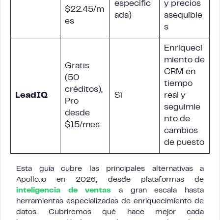
especific
y precios
$22.45/m
ada)
asequible
es
s
Enriqueci
miento de
Gratis
CRM en
(50
tiempo
créditos),
LeadIQ
Sí
real y
Pro
seguimie
desde
nto de
$15/mes
cambios
de puesto
Esta guía cubre las principales alternativas a
Apollo.io en 2026, desde plataformas de
inteligencia de ventas
a gran escala hasta
herramientas especializadas de enriquecimiento de
datos. Cubriremos qué hace mejor cada