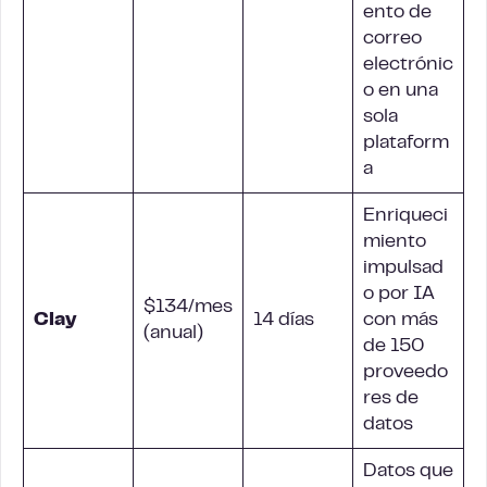
ento de
correo
electrónic
o en una
sola
plataform
a
Enriqueci
miento
impulsad
o por IA
$134/mes
Clay
14 días
con más
(anual)
de 150
proveedo
res de
datos
Datos que