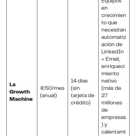
Equipos
en
crecimien
to que
necesitan
automatiz
ación de
LinkedIn
+ Email,
enriqueci
miento
14 días
nativo
La
€50/mes
(sin
(más de
Growth
(anual)
tarjeta de
27
Machine
crédito)
millones
de
empresas
) y
calentami