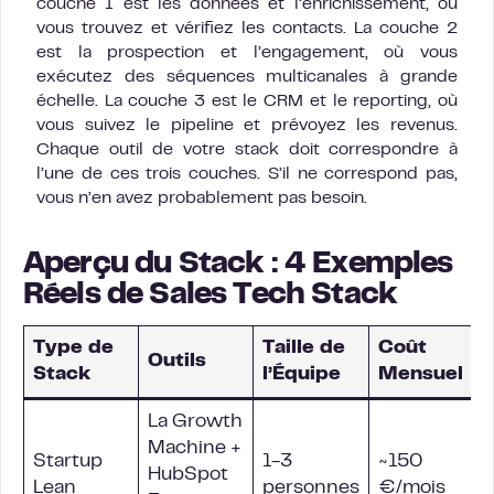
couche 1 est les données et l’enrichissement, où
vous trouvez et vérifiez les contacts. La couche 2
est la prospection et l’engagement, où vous
exécutez des séquences multicanales à grande
échelle. La couche 3 est le CRM et le reporting, où
vous suivez le pipeline et prévoyez les revenus.
Chaque outil de votre stack doit correspondre à
l’une de ces trois couches. S’il ne correspond pas,
vous n’en avez probablement pas besoin.
Aperçu du Stack : 4 Exemples
Réels de Sales Tech Stack
Type de
Taille de
Coût
Outils
Stack
l’Équipe
Mensuel
La Growth
Machine +
Startup
1-3
~150
HubSpot
Lean
personnes
€/mois