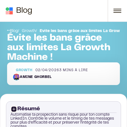
Passer au contenu
Blog
Limite dans le nombre d’actions
Blog
Growth
Évite les bans grâce aux limites La Growth 
Évite les bans grâce
aux limites La Growth
Machine !
GROWTH
02/04/2026
3
MINS À LIRE
AMINE GHORBEL
Résumé
Automatise ta prospection sans risque pour ton compte
LinkedIn. Contrôle le volume et le timing de tes messages
pour plus d’efficacité et pour préserver l’intégrité de tes
comptes.