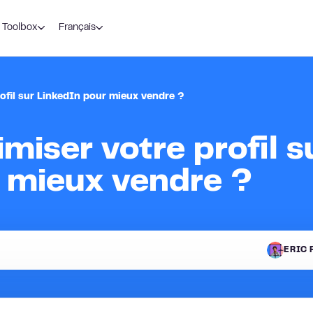
Toolbox
Français
fil sur LinkedIn pour mieux vendre ?
iser votre profil s
 mieux vendre ?
ERIC