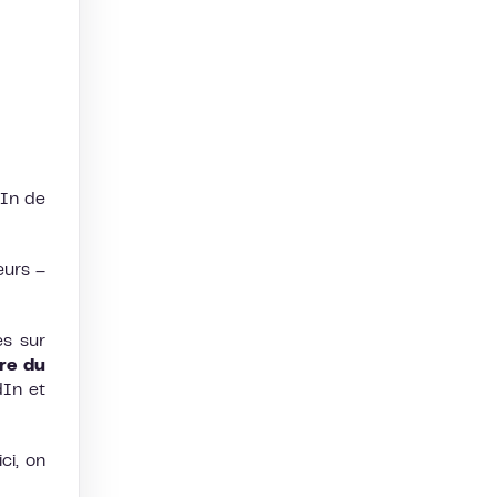
dIn de
eurs –
es sur
re du
dIn et
ci, on