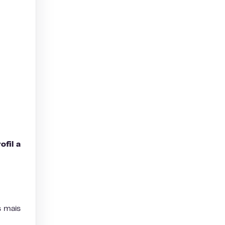
ofil a
s mais