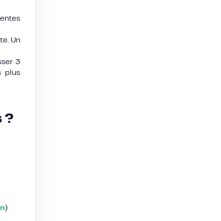
centes
te. Un
sser 3
s plus
s ?
In
)