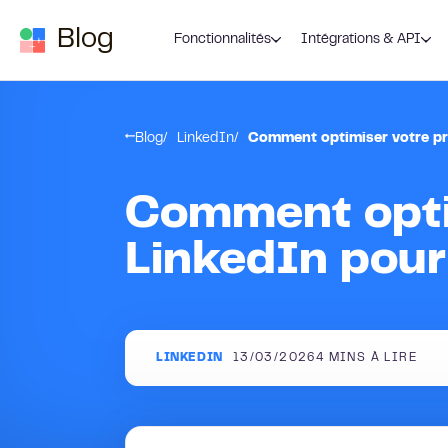
Passer au contenu
Blog
Fonctionnalités
Intégrations & API
Blog
LinkedIn
Comment optimiser votre pro
Comment optim
LinkedIn pour
LINKEDIN
13/03/2026
4
MINS À LIRE