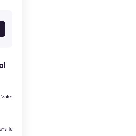
al
 Voire
ans la