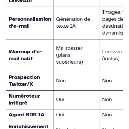
LinkedIn
Images, vid
Personnalisation
Génération de
pages de
d’e-mail
texte IA
destination
dynamique
Mailtoaster
Warmup d’e-
Lemwarm
(plans
mail natif
(inclus)
supérieurs)
Prospection
Non
Non
Twitter/X
Numéroteur
Oui
Non
intégré
Agent SDR IA
Oui
Non
Enrichissement