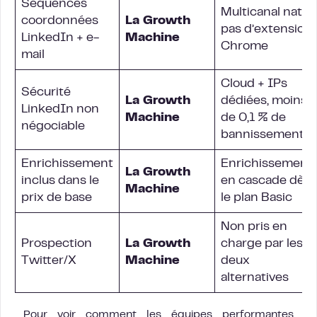
Séquences
Multicanal natif,
coordonnées
La Growth
pas d’extension
LinkedIn + e-
Machine
Chrome
mail
Cloud + IPs
Sécurité
La Growth
dédiées, moins
LinkedIn non
Machine
de 0,1 % de
négociable
bannissement
Enrichissement
Enrichissement
La Growth
inclus dans le
en cascade dès
Machine
prix de base
le plan Basic
Non pris en
Prospection
La Growth
charge par les
Twitter/X
Machine
deux
alternatives
Pour voir comment les équipes performantes