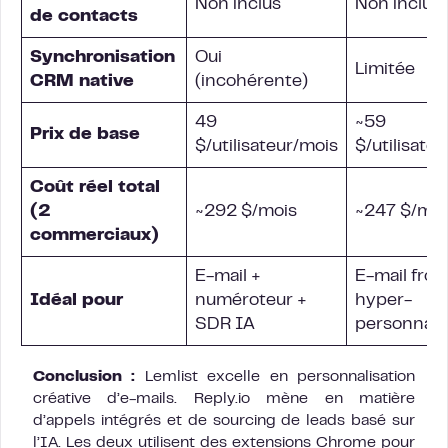
Non inclus
Non inclus
de contacts
Synchronisation
Oui
Limitée
CRM native
(incohérente)
49
~59
Prix de base
$/utilisateur/mois
$/utilisate
Coût réel total
(2
~292 $/mois
~247 $/moi
commerciaux)
E-mail +
E-mail froi
Idéal pour
numéroteur +
hyper-
SDR IA
personnali
Conclusion :
Lemlist excelle en personnalisation
créative d’e-mails. Reply.io mène en matière
d’appels intégrés et de sourcing de leads basé sur
l’IA. Les deux utilisent des extensions Chrome pour