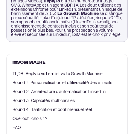
(images, vidéos).
Reply.io
offre un numéroteur intégré,
SMS, WhatsApp et un agent SDR IA. Les deux utilisent des
extensions Chrome pour LinkedIn, présentant un risque de
bannissement de 3-5%.
La Growth Machine
se distingue
par sa sécurité LinkedIn (cloud, IPs dédiées, risque <0.1%),
son approche multicanale native (LinkedIn + e-mail), son
enrichissement de contacts inclus et son coût total de
possession le plus bas. Pour une prospection à volume
élevé et sécurisée sur LinkedIn, LGM est le choix privilégié.
SOMMAIRE
TL;DR : Reply.io vs Lemlist vs La Growth Machine
Round 1 : Personnalisation et délivrabilité des e-mails
Round 2 : Architecture d’automatisation LinkedIn
Round 3 : Capacités multicanales
Round 4 : Tarification et coût mensuel réel
Quel outil choisir ?
FAQ