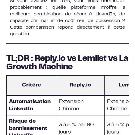
Si vous évaluez les trois, vous vous demandez
probablement : quelle plateforme m’offre la
meilleure combinaison de sécurité LinkedIn, de
capacité d’e-mail et de coût réel de possession ?
Cette comparaison répond directement à cette
question.
TL;DR : Reply.io vs Lemlist vs La
Growth Machine
Critère
Reply.io
Lemli
Automatisation
Extension
Extension
LinkedIn
Chrome
Chrome
Risque de
3 à 5 % par 90
3 à 5 % par
bannissement
jours
jours