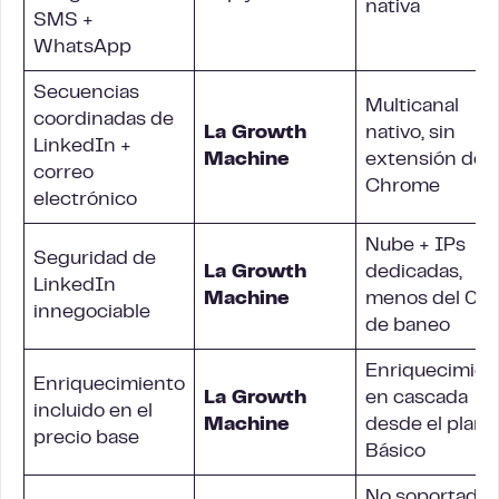
nativa
SMS +
WhatsApp
Secuencias
Multicanal
coordinadas de
La Growth
nativo, sin
LinkedIn +
Machine
extensión de
correo
Chrome
electrónico
Nube + IPs
Seguridad de
La Growth
dedicadas,
LinkedIn
Machine
menos del 0.1
innegociable
de baneo
Enriquecimien
Enriquecimiento
La Growth
en cascada
incluido en el
Machine
desde el plan
precio base
Básico
No soportado