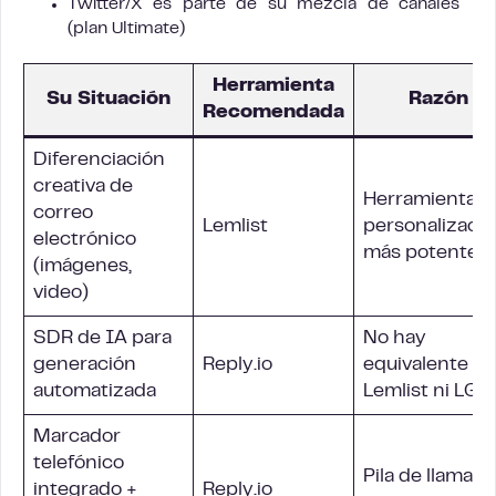
Twitter/X es parte de su mezcla de canales
(plan Ultimate)
Herramienta
Su Situación
Razón
Recomendada
Diferenciación
creativa de
Herramientas 
correo
Lemlist
personalizaci
electrónico
más potentes
(imágenes,
video)
SDR de IA para
No hay
generación
Reply.io
equivalente en
automatizada
Lemlist ni LG
Marcador
telefónico
Pila de llamada
integrado +
Reply.io