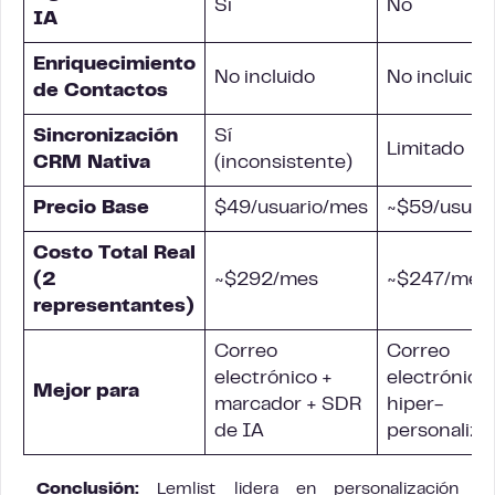
Sí
No
IA
Enriquecimiento
No incluido
No incluido
de Contactos
Sincronización
Sí
Limitado
CRM Nativa
(inconsistente)
Precio Base
$49/usuario/mes
~$59/usuar
Costo Total Real
(2
~$292/mes
~$247/mes
representantes)
Correo
Correo
electrónico +
electrónico 
Mejor para
marcador + SDR
hiper-
de IA
personaliza
Conclusión:
Lemlist lidera en personalización