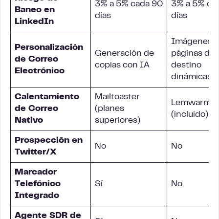
3% a 5% cada 90
3% a 5% ca
Baneo en
días
días
LinkedIn
Imágenes, v
Personalización
Generación de
páginas de
de Correo
copias con IA
destino
Electrónico
dinámicas
Calentamiento
Mailtoaster
Lemwarm
de Correo
(planes
(incluido)
Nativo
superiores)
Prospección en
No
No
Twitter/X
Marcador
Telefónico
Sí
No
Integrado
Agente SDR de