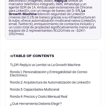
electrónico (imágenes, video).
Reply.io
ofrece un
marcador telefónico integrado, SMS, WhatsApp y un
agente SDR de IA. Ambas usan extensiones de Chrome
para LinkedIn, con un riesgo de baneo del 3-5%.
La
Growth Machine
lidera en seguridad de LinkedIn
(menos del 0.1% de baneo) gracias a su infraestructura en
la nube, ofrece automatización multicanal nativa (LinkedIn,
email, Twitter/X), enriquecimiento de contactos incluido y
un costo total de propiedad significativamente menor para
equipos de 2 representantes (€120/mes vs ~$247-
292/mes).
TABLE OF CONTENTS
TL;DR: Reply.io vs Lemlist vs La Growth Machine
Ronda 1: Personalización y Entregabilidad de Correo
Electrónico
Ronda 2: Arquitectura de Automatización de LinkedIn
Ronda 3: Capacidades Multicanal
Ronda 4: Precios y Costo Mensual Real
¿Qué Herramienta Debería Elegir?