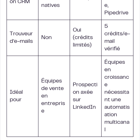
on CRM
natives
e,
Pipedrive
5
Oui
Trouveur
crédits/e-
Non
(crédits
d’e-mails
mail
limités)
vérifié
Équipes
en
croissanc
Équipes
Prospecti
e
de vente
Idéal
on axée
nécessita
en
pour
sur
nt une
entrepris
LinkedIn
automatis
e
ation
multicana
l