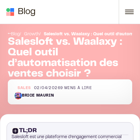
Passer au contenu
Blog
Conclusion
Blog
Growth
Salesloft vs. Waalaxy : Quel outil d’automat
Salesloft vs. Waalaxy :
Quel outil
d’automatisation des
ventes choisir ?
SALES
02/04/2026
9
MINS À LIRE
BRICE MAURIN
TL;DR
Salesloft est une plateforme d’engagement commercial