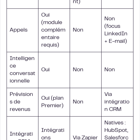
nt)
Oui
Non
(module
(focus
Appels
complém
Non
LinkedIn
entaire
+ E-mail)
requis)
Intelligen
ce
Oui
Non
Non
conversat
ionnelle
Prévision
Via
Oui (plan
s de
Non
intégratio
Premier)
revenus
n CRM
Natives :
Intégrati
HubSpot,
Intégrati
ons
Via Zapier
Salesforc