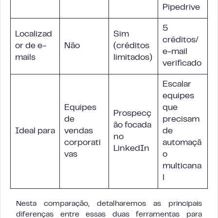
Pipedrive
5
Localizad
Sim
créditos/
or de e-
Não
(créditos
e-mail
mails
limitados)
verificado
Escalar
equipes
Equipes
que
Prospecç
de
precisam
ão focada
Ideal para
vendas
de
no
corporati
automaçã
LinkedIn
vas
o
multicana
l
Nesta comparação, detalharemos as principais
diferenças entre essas duas ferramentas para