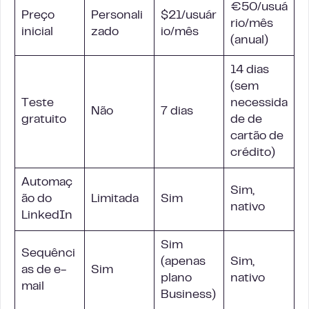
€50/usuá
Preço
Personali
$21/usuár
rio/mês
inicial
zado
io/mês
(anual)
14 dias
(sem
Teste
necessida
Não
7 dias
gratuito
de de
cartão de
crédito)
Automaç
Sim,
ão do
Limitada
Sim
nativo
LinkedIn
Sim
Sequênci
(apenas
Sim,
as de e-
Sim
plano
nativo
mail
Business)