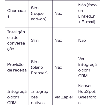
Não (foco
Sim
Chamada
em
(requer
Não
s
LinkedIn
add-on)
+ E-mail)
Inteligên
cia de
Sim
Não
Não
conversa
ção
Via
Sim
Previsão
integraçã
(plano
Não
de receita
o com
Premier)
CRM
Nativo:
Integraçã
Integraç
HubSpot,
o com
ões
Via Zapier
Salesforc
CRM
nativas
e,