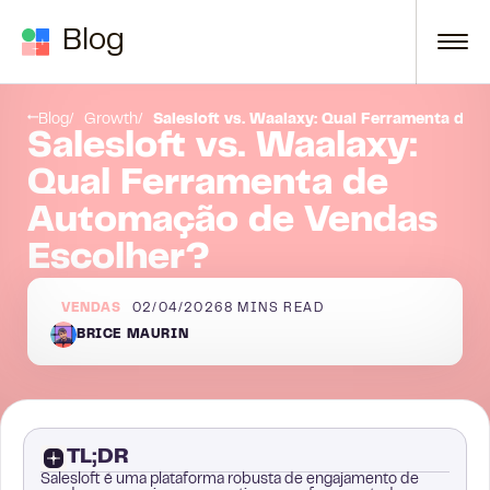
Skip to content
Blog
Conclusão
Blog
Growth
Salesloft vs. Waalaxy: Qual Ferramenta de
Salesloft vs. Waalaxy:
Qual Ferramenta de
Automação de Vendas
Escolher?
VENDAS
02/04/2026
8
MINS READ
BRICE MAURIN
TL;DR
Salesloft é uma plataforma robusta de engajamento de