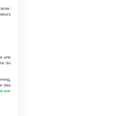
arter,
sieurs
ia une
cte du
iming,
ur des
e sur