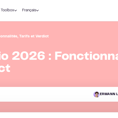
Toolbox
Français
onnalités, Tarifs et Verdict
io 2026 : Fonctionna
ct
ERWANN L