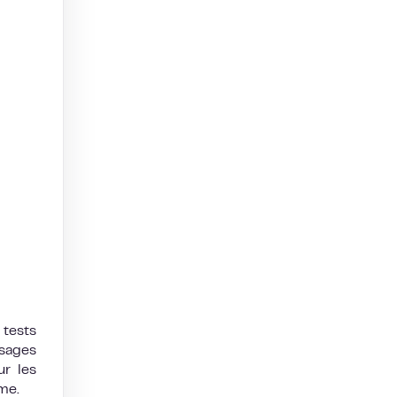
 tests
ssages
r les
me.