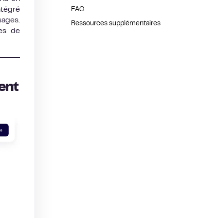
ntégré
FAQ
sages.
Ressources supplémentaires
es de
ent