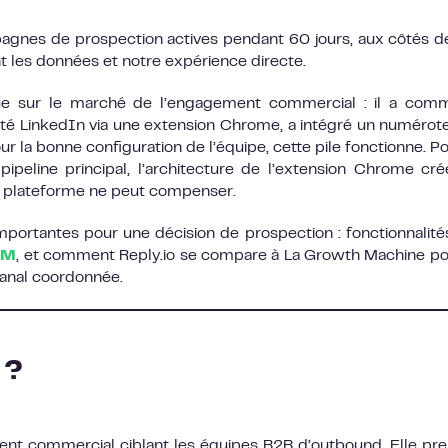
agnes de prospection actives pendant 60 jours, aux côtés d
t les données et notre expérience directe.
ique sur le marché de l’engagement commercial : il a co
é LinkedIn via une extension Chrome, a intégré un numérote
la bonne configuration de l’équipe, cette pile fonctionne. Po
ipeline principal, l’architecture de l’extension Chrome cr
a plateforme ne peut compenser.
portantes pour une décision de prospection : fonctionnalités
RM
, et comment Reply.io se compare à La Growth Machine po
anal coordonnée.
 ?
ent commercial ciblant les équipes B2B d’outbound. Elle pr