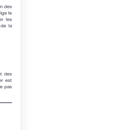
on des
ige le
er les
 de la
nt des
er est
ne pas