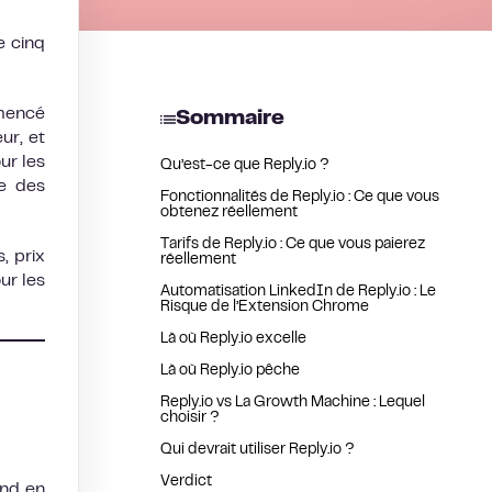
e cinq
mmencé
Sommaire
ur, et
ur les
Qu’est-ce que Reply.io ?
ée des
Fonctionnalités de Reply.io : Ce que vous
obtenez réellement
Tarifs de Reply.io : Ce que vous paierez
, prix
réellement
ur les
Automatisation LinkedIn de Reply.io : Le
Risque de l’Extension Chrome
Là où Reply.io excelle
Là où Reply.io pêche
Reply.io vs La Growth Machine : Lequel
choisir ?
Qui devrait utiliser Reply.io ?
Verdict
end en