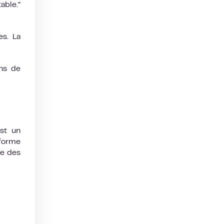
able.”
es. La
ons de
st un
eforme
ue des