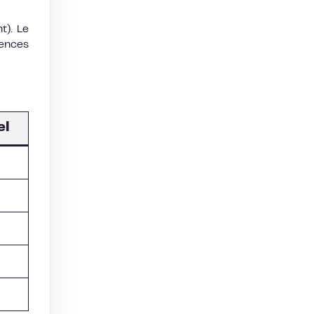
t). Le
uences
el