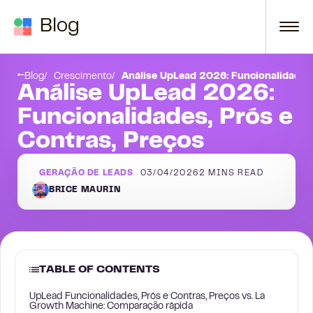
Skip to content
Blog
l?
Conclusão
Blog
Crescimento
Análise UpLead 2026: Funcionalidades,
Análise UpLead 2026:
Funcionalidades, Prós e
Contras, Preços
GERAÇÃO DE LEADS
03/04/2026
2
MINS READ
BRICE MAURIN
TABLE OF CONTENTS
UpLead Funcionalidades, Prós e Contras, Preços vs. La
Growth Machine: Comparação rápida