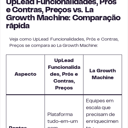
UpLead Funcionalidades, Prós
e Contras, Preços vs. La
Growth Machine: Comparação
rápida
Veja como UpLead Funcionalidades, Prós e Contras,
Preços se compara ao La Growth Machine:
UpLead
Funcionalida
La Growth
Aspecto
des, Prós e
Machine
Contras,
Preços
Equipes em
escala que
Plataforma
precisam de
tudo-em-um
enriquecimen