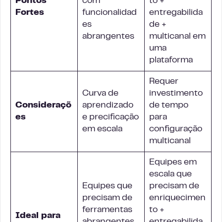
Pontos
com
to +
Fortes
funcionalidad
entregabilida
es
de +
abrangentes
multicanal em
uma
plataforma
Requer
Curva de
investimento
Consideraçõ
aprendizado
de tempo
es
e precificação
para
em escala
configuração
multicanal
Equipes em
escala que
Equipes que
precisam de
precisam de
enriquecimen
ferramentas
to +
Ideal para