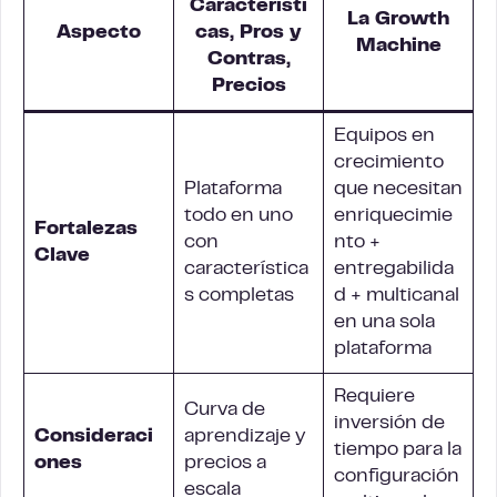
Característi
La Growth
Aspecto
cas, Pros y
Machine
Contras,
Precios
Equipos en
crecimiento
Plataforma
que necesitan
todo en uno
enriquecimie
Fortalezas
con
nto +
Clave
característica
entregabilida
s completas
d + multicanal
en una sola
plataforma
Requiere
Curva de
inversión de
Consideraci
aprendizaje y
tiempo para la
ones
precios a
configuración
escala