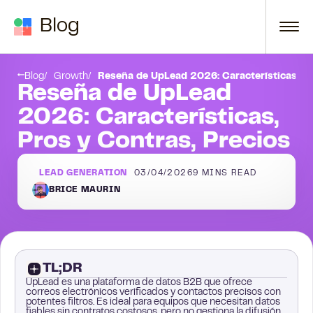
Skip to content
Blog
¿Has pensado en el alcance multicanal?
Conclusión
Blog
Growth
Reseña de UpLead 2026: Características, Pr
Reseña de UpLead
2026: Características,
Pros y Contras, Precios
LEAD GENERATION
03/04/2026
9
MINS READ
BRICE MAURIN
TL;DR
UpLead es una plataforma de datos B2B que ofrece
correos electrónicos verificados y contactos precisos con
potentes filtros. Es ideal para equipos que necesitan datos
fiables sin contratos costosos, pero no gestiona la difusión.