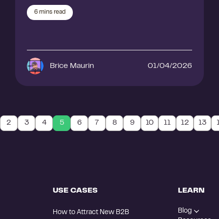
6
mins read
Brice Maurin
01/04/2026
2
3
4
5
6
7
8
9
10
11
12
13
USE CASES
LEARN
Blog
How to Attract New B2B