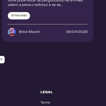
Você pode estar se perguntando se e-mails
valem a pena o esforço e se as…
8
mins read
Brice Maurin
08/04/2026
14
LEGAL
Terms