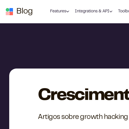
Skip to content
Blog
Features
Integrations & API
Toolb
Crescimento
Artigos sobre growth hacking 