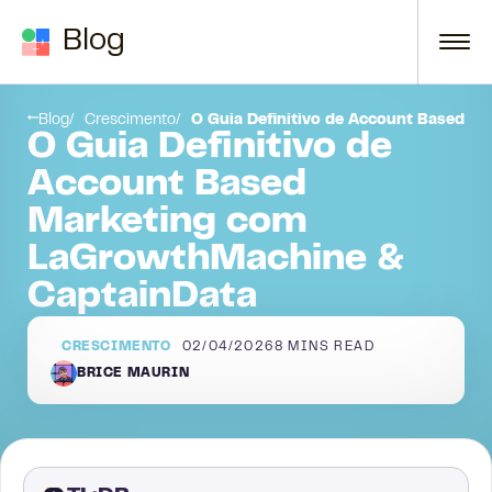
Skip to content
Blog
O que é Account Based Marketing?
Blog
Crescimento
O Guia Definitivo de Account Based 
O Guia Definitivo de
Account Based
Marketing com
LaGrowthMachine &
CaptainData
CRESCIMENTO
02/04/2026
8
MINS READ
BRICE MAURIN