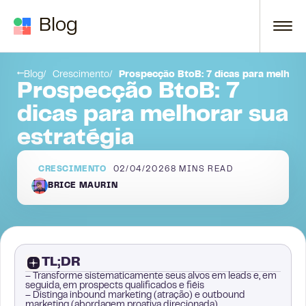
Skip to content
Blog
ção digital certa
Conclusão:
Blog
Crescimento
Prospecção BtoB: 7 dicas para melhora
Prospecção BtoB: 7
dicas para melhorar sua
estratégia
CRESCIMENTO
02/04/2026
8
MINS READ
BRICE MAURIN
TL;DR
– Transforme sistematicamente seus alvos em leads e, em
seguida, em prospects qualificados e fiéis
– Distinga inbound marketing (atração) e outbound
marketing (abordagem proativa direcionada)