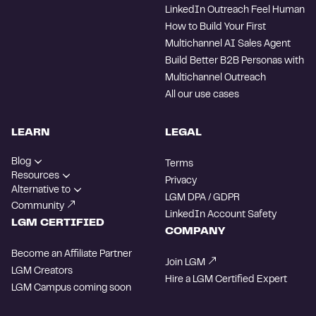
LinkedIn Outreach Feel Human
How to Build Your First
Multichannel AI Sales Agent
Build Better B2B Personas with
Multichannel Outreach
All our use cases
LEARN
LEGAL
Blog
Terms
Resources
Privacy
Alternative to
LGM DPA / GDPR
Community
LinkedIn Account Safety
LGM CERTIFIED
COMPANY
Become an Affiliate Partner
Join LGM
LGM Creators
Hire a LGM Certified Expert
LGM Campus
coming soon