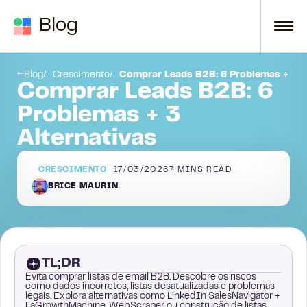
Skip to content
Blog
tiva #3: Construção Orgânica de Listas
Escolha Sua Marca em Vez de Tentações
Blog
Crescimento
Comprar Leads B2B: 6 Problemas + 3 A
Comprar Leads B2B: 6
Problemas + 3
Alternativas
CRESCIMENTO
17/03/2026
7
MINS READ
BRICE MAURIN
TL;DR
Evita comprar listas de email B2B. Descobre os riscos
como dados incorretos, listas desatualizadas e problemas
legais. Explora alternativas como LinkedIn SalesNavigator +
LaGrowthMachine, WebScraper ou construção de listas