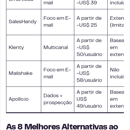
mail
~US$ 39
incluído
Foco em E-
A partir de
Extensã
SalesHandy
mail
~US$ 25
(limitada
A partir de
Baseada
Klenty
Multicanal
~US$
em
50/usuário
extensã
A partir de
Foco em E-
Não
Mailshake
~US$
mail
incluído
58/usuário
A partir de
Baseada
Dados +
Apollo.io
US$
em
prospecção
49/usuário
extensã
As 8 Melhores Alternativas ao