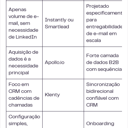
Projetado
Apenas
especificamente
volume de e-
Instantly ou
para
mail, sem
Smartlead
entregabilidade
necessidade
de e-mail em
de LinkedIn
escala
Aquisição de
Forte camada
dados é a
Apollo.io
de dados B2B
necessidade
com sequências
principal
Foco em
Sincronização
CRM com
bidirecional
Klenty
cadências de
confiável com
chamadas
CRM
Configuração
simples,
Onboarding