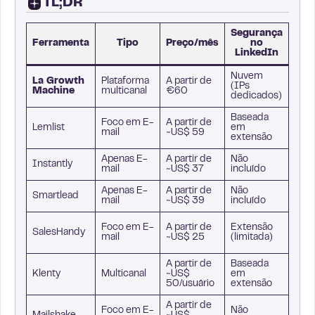
TL;DR
Segurança
Ferramenta
Tipo
Preço/mês
no
Mul
LinkedIn
Nuvem
E-ma
La Growth
Plataforma
A partir de
(IPs
Link
Machine
multicanal
€60
dedicados)
Twit
Baseada
E-ma
Foco em E-
A partir de
Lemlist
em
Link
mail
~US$ 59
extensão
(add
Apenas E-
A partir de
Não
Ape
Instantly
mail
~US$ 37
incluído
mail
Apenas E-
A partir de
Não
Ape
Smartlead
mail
~US$ 39
incluído
mail
E-ma
Foco em E-
A partir de
Extensão
SalesHandy
Link
mail
~US$ 25
(limitada)
bási
A partir de
Baseada
E-ma
Klenty
Multicanal
~US$
em
Link
50/usuário
extensão
cha
A partir de
Foco em E-
Não
E-ma