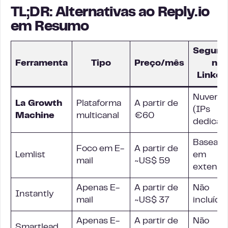
TL;DR: Alternativas ao Reply.io
em Resumo
Segura
Ferramenta
Tipo
Preço/mês
no
Linked
Nuvem
La Growth
Plataforma
A partir de
(IPs
Machine
multicanal
€60
dedicad
Baseada
Foco em E-
A partir de
Lemlist
em
mail
~US$ 59
extensã
Apenas E-
A partir de
Não
Instantly
mail
~US$ 37
incluído
Apenas E-
A partir de
Não
Smartlead