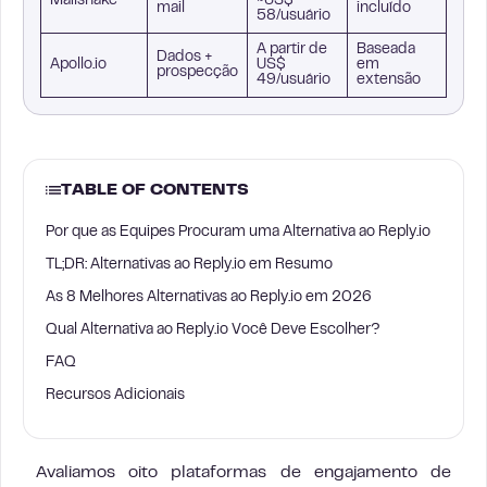
Mailshake
~US$
mail
incluído
disc
58/usuário
A partir de
Baseada
Dados +
E-ma
Apollo.io
US$
em
prospecção
Link
49/usuário
extensão
TABLE OF CONTENTS
Por que as Equipes Procuram uma Alternativa ao Reply.io
TL;DR: Alternativas ao Reply.io em Resumo
As 8 Melhores Alternativas ao Reply.io em 2026
Qual Alternativa ao Reply.io Você Deve Escolher?
FAQ
Recursos Adicionais
Avaliamos oito plataformas de engajamento de