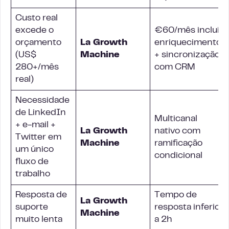
Custo real
excede o
€60/mês inclui
orçamento
La Growth
enriquecimento
(US$
Machine
+ sincronização
280+/mês
com CRM
real)
Necessidade
de LinkedIn
Multicanal
+ e-mail +
La Growth
nativo com
Twitter em
Machine
ramificação
um único
condicional
fluxo de
trabalho
Resposta de
Tempo de
La Growth
suporte
resposta inferior
Machine
muito lenta
a 2h