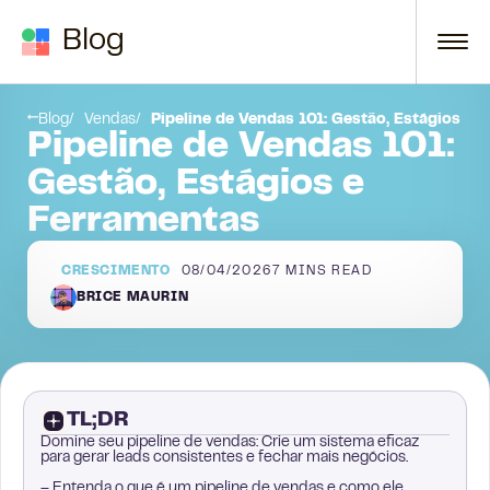
Skip to content
Blog
Processo em Constante Mudança
Blog
Vendas
Pipeline de Vendas 101: Gestão, Estágios e 
Pipeline de Vendas 101:
Gestão, Estágios e
Ferramentas
CRESCIMENTO
08/04/2026
7
MINS READ
BRICE MAURIN
TL;DR
Domine seu pipeline de vendas: Crie um sistema eficaz
para gerar leads consistentes e fechar mais negócios.
– Entenda o que é um pipeline de vendas e como ele