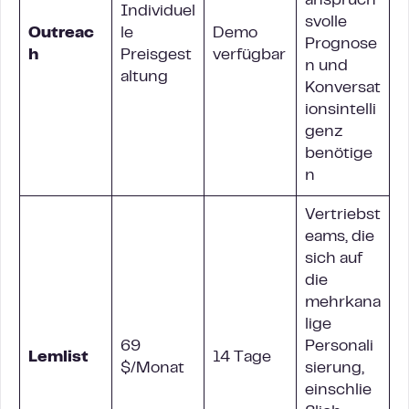
anspruch
Individuel
svolle
Outreac
le
Demo
Prognose
h
Preisgest
verfügbar
n und
altung
Konversat
ionsintelli
genz
benötige
n
Vertriebst
eams, die
sich auf
die
mehrkana
lige
69
Personali
Lemlist
14 Tage
$/Monat
sierung,
einschlie