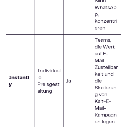
ßlich
WhatsAp
p,
konzentri
eren
Teams,
die Wert
auf E-
Mail-
Zustellbar
Individuel
keit und
Instantl
le
Ja
die
y
Preisgest
Skalierun
altung
g von
Kalt-E-
Mail-
Kampagn
en legen