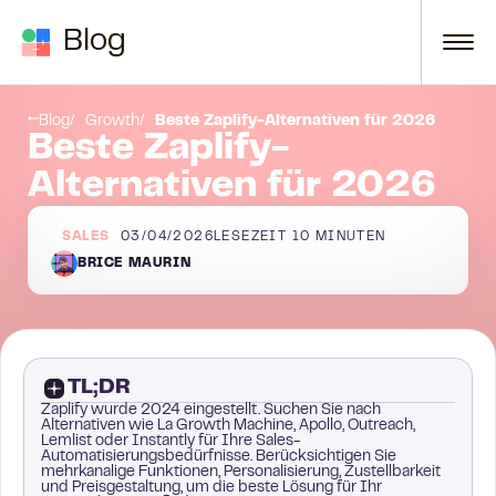
Zum Inhalt springen
Blog
5. Instantly
Blog
Growth
Beste Zaplify-Alternativen für 2026
Beste Zaplify-
Alternativen für 2026
SALES
03/04/2026
LESEZEIT
10
MINUTEN
BRICE MAURIN
TL;DR
Zaplify wurde 2024 eingestellt. Suchen Sie nach
Alternativen wie La Growth Machine, Apollo, Outreach,
Lemlist oder Instantly für Ihre Sales-
Automatisierungsbedürfnisse. Berücksichtigen Sie
mehrkanalige Funktionen, Personalisierung, Zustellbarkeit
und Preisgestaltung, um die beste Lösung für Ihr