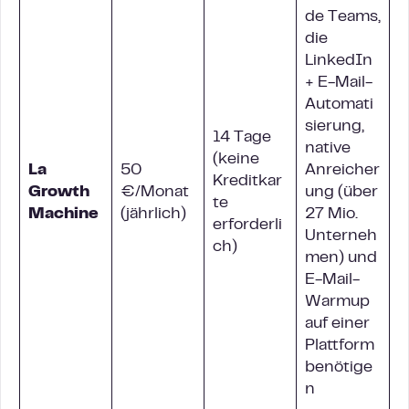
de Teams,
die
LinkedIn
+ E-Mail-
Automati
sierung,
14 Tage
native
(keine
La
50
Anreicher
Kreditkar
Growth
€/Monat
ung (über
te
Machine
(jährlich)
27 Mio.
erforderli
Unterneh
ch)
men) und
E-Mail-
Warmup
auf einer
Plattform
benötige
n