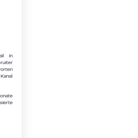
il in
ruiter
worten
 Kanal
Monate
sierte