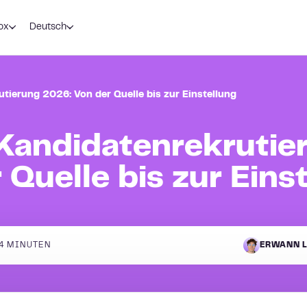
ox
Deutsch
utierung 2026: Von der Quelle bis zur Einstellung
 Kandidatenrekrutie
Quelle bis zur Eins
4
MINUTEN
ERWANN L