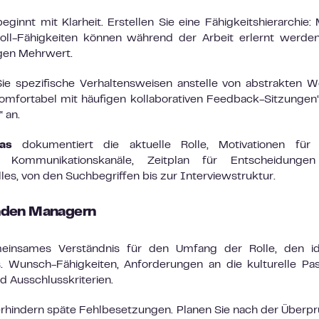
ginnt mit Klarheit. Erstellen Sie eine Fähigkeitshierarchie:
Soll-Fähigkeiten können während der Arbeit erlernt werde
gen Mehrwert.
Sie spezifische Verhaltensweisen anstelle von abstrakten W
komfortabel mit häufigen kollaborativen Feedback-Sitzungen
 an.
as
dokumentiert die aktuelle Rolle, Motivationen für 
 Kommunikationskanäle, Zeitplan für Entscheidunge
lles, von den Suchbegriffen bis zur Interviewstruktur.
nden Managern
einsames Verständnis für den Umfang der Rolle, den id
. Wunsch-Fähigkeiten, Anforderungen an die kulturelle Pa
 Ausschlusskriterien.
rhindern späte Fehlbesetzungen. Planen Sie nach der Überp