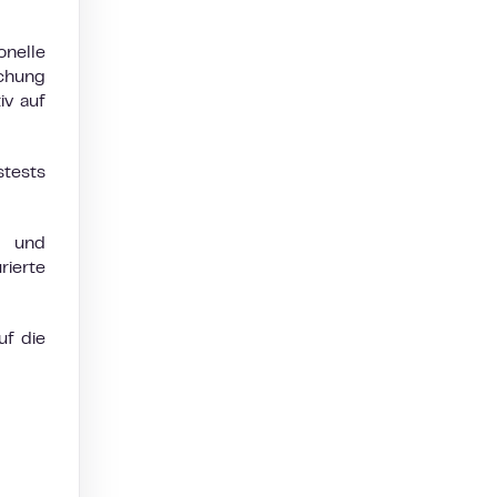
onelle
chung
iv auf
stests
 und
rierte
uf die