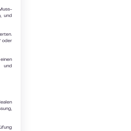
 Muss-
n, und
erten.
“ oder
einen
n und
ealen
ssung,
rüfung