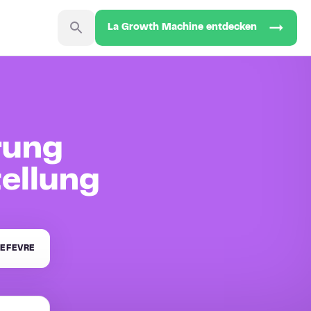
La Growth Machine entdecken
rung
tellung
EFEVRE