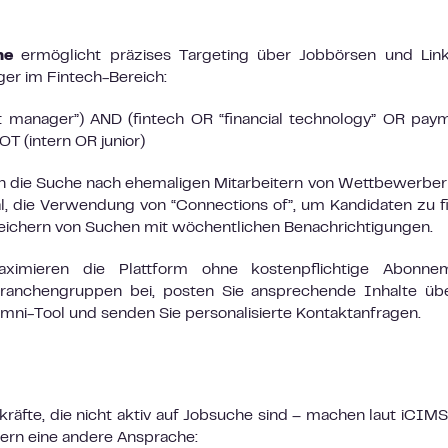
he
ermöglicht präzises Targeting über Jobbörsen und Link
ger im Fintech-Bereich:
 manager”) AND (fintech OR “financial technology” OR pay
T (intern OR junior)
 die Suche nach ehemaligen Mitarbeitern von Wettbewerber
l, die Verwendung von “Connections of”, um Kandidaten zu f
peichern von Suchen mit wöchentlichen Benachrichtigungen.
imieren die Plattform ohne kostenpflichtige Abonnem
 Branchengruppen bei, posten Sie ansprechende Inhalte üb
mni-Tool und senden Sie personalisierte Kontaktanfragen.
kräfte, die nicht aktiv auf Jobsuche sind – machen laut iCIM
ern eine andere Ansprache: