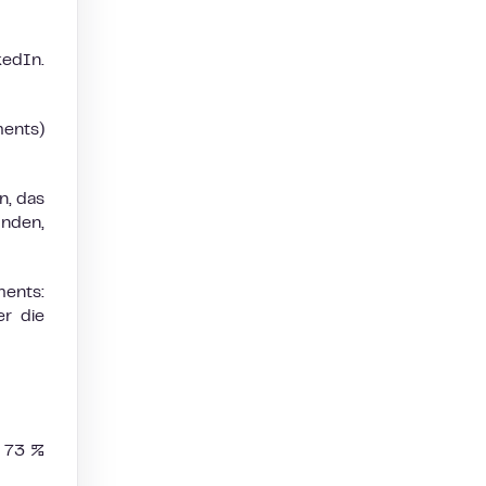
edIn.
ments)
n, das
inden,
ents:
er die
S 73 %