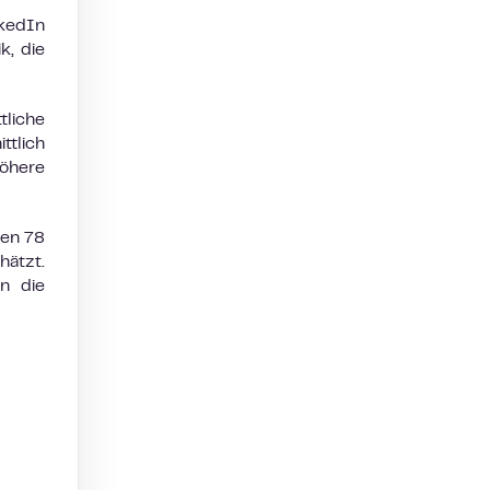
nkedIn
k, die
tliche
ttlich
höhere
gen 78
hätzt.
n die