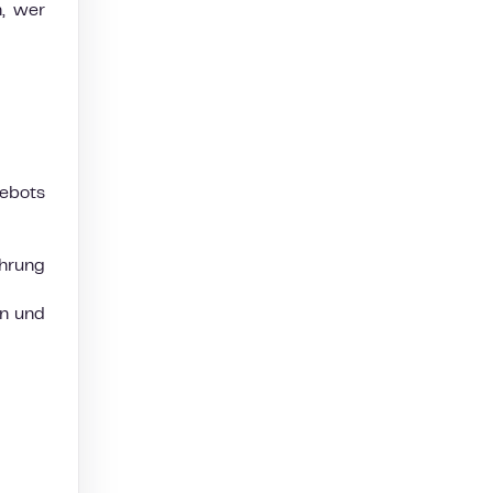
n, wer
ebots
hrung
en und