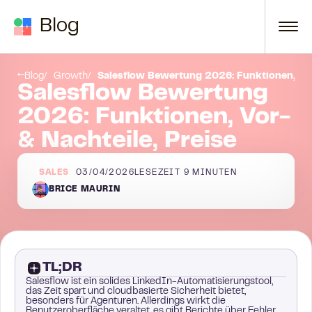
Zum Inhalt springen
Blog
Salesflow Funktionen, Vor- & Nachteile, Preise im Vergleich zu La Growth Machine: Schneller Vergleich
Blog
Growth
Salesflow Bewertung 2026: Funktionen, Vor-
Salesflow Bewertung
2026: Funktionen, Vor-
& Nachteile, Preise
SALES
03/04/2026
LESEZEIT
9
MINUTEN
BRICE MAURIN
TL;DR
Salesflow ist ein solides LinkedIn-Automatisierungstool,
das Zeit spart und cloudbasierte Sicherheit bietet,
besonders für Agenturen. Allerdings wirkt die
Benutzeroberfläche veraltet, es gibt Berichte über Fehler