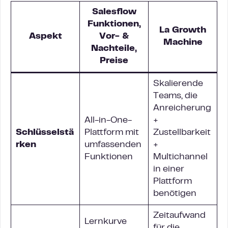
Salesflow
Funktionen,
La Growth
Aspekt
Vor- &
Machine
Nachteile,
Preise
Skalierende
Teams, die
Anreicherung
All-in-One-
+
Schlüsselstä
Plattform mit
Zustellbarkeit
rken
umfassenden
+
Funktionen
Multichannel
in einer
Plattform
benötigen
Zeitaufwand
Lernkurve