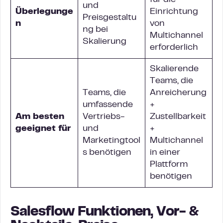
für die
und
Überlegunge
Einrichtung
Preisgestaltu
n
von
ng bei
Multichannel
Skalierung
erforderlich
Skalierende
Teams, die
Teams, die
Anreicherung
umfassende
+
Am besten
Vertriebs-
Zustellbarkeit
geeignet für
und
+
Marketingtool
Multichannel
s benötigen
in einer
Plattform
benötigen
Salesflow Funktionen, Vor- &