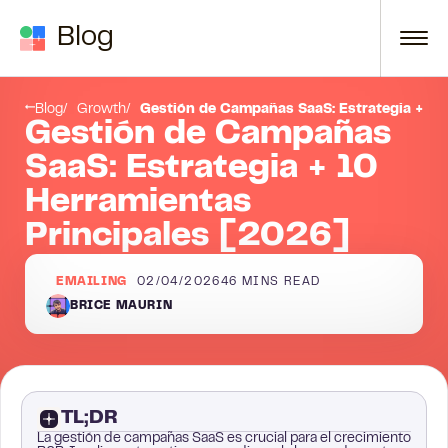
Skip to content
Blog
Introducción
Blog
Growth
Gestión de Campañas SaaS: Estrategia + 10
Gestión de Campañas
SaaS: Estrategia + 10
Herramientas
Principales [2026]
EMAILING
02/04/2026
46
MINS READ
BRICE MAURIN
TL;DR
La gestión de campañas SaaS es crucial para el crecimiento