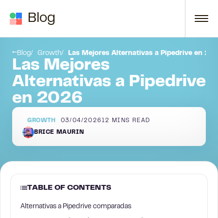
Skip to content
Blog
e
1. HubSpot
Blog
Growth
Las Mejores Alternativas a Pipedrive en 20
Las Mejores
Alternativas a Pipedrive
en 2026
GROWTH
03/04/2026
12
MINS READ
BRICE MAURIN
TABLE OF CONTENTS
Alternativas a Pipedrive comparadas