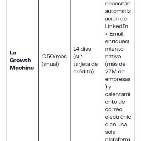
necesitan
automatiz
ación de
LinkedIn
+ Email,
enriqueci
14 días
miento
La
€50/mes
(sin
nativo
Growth
(anual)
tarjeta de
(más de
Machine
crédito)
27M de
empresas
) y
calentami
ento de
correo
electrónic
o en una
sola
plataform