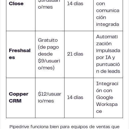
$9/usuari
Close
14 días
con
o/mes
comunica
ción
integrada
Automati
Gratuito
zación
(de pago
Freshsal
impulsada
desde
21 días
es
por IA y
$9/usuari
puntuació
o/mes)
n de leads
Integraci
ón con
Copper
$12/usuar
14 días
Google
CRM
io/mes
Workspa
ce
Pipedrive funciona bien para equipos de ventas que