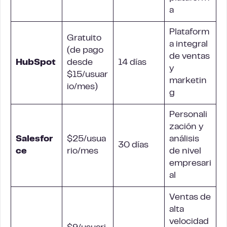
a
Plataform
Gratuito
a integral
(de pago
de ventas
HubSpot
desde
14 días
y
$15/usuar
marketin
io/mes)
g
Personali
zación y
Salesfor
$25/usua
análisis
30 días
ce
rio/mes
de nivel
empresari
al
Ventas de
alta
velocidad