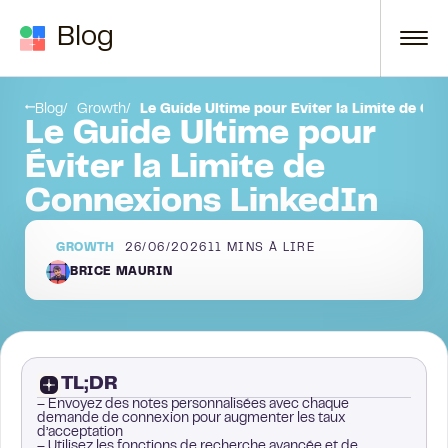
Passer au contenu
Blog
Quelle est la limite de connexions LinkedIn ?
Blog
Growth
Le Guide Ultime pour Éviter la Limite de C
Le Guide Ultime pour
Éviter la Limite de
Connexions LinkedIn
GROWTH
26/06/2026
11
MINS À LIRE
BRICE MAURIN
TL;DR
– Envoyez des notes personnalisées avec chaque
demande de connexion pour augmenter les taux
d’acceptation
– Utilisez les fonctions de recherche avancée et de