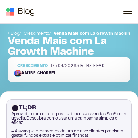
Skip to content
Blog
Considerações Finais:
Blog
Crescimento
Venda Mais com La Growth Machine
Venda Mais com La
Growth Machine
CRESCIMENTO
01/04/2026
3
MINS READ
AMINE GHORBEL
TL;DR
Aproveite o fim do ano para turbinar suas vendas SaaS com
upsells. Descubra como usar uma campanha simples e
eficaz.
– Alavanque orçamentos de fim de ano: clientes precisam
gastar fundos extras e otimizar finanças.