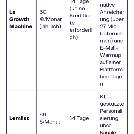
14 Tage
native
(keine
La
50
Anreicher
Kreditkar
Growth
€/Monat
ung (über
te
Machine
(jährlich)
27 Mio.
erforderli
Unterneh
ch)
men) und
E-Mail-
Warmup
auf einer
Plattform
benötige
n
KI-
gestützte
Personali
69
Lemlist
14 Tage
sierung
$/Monat
über
Kanäle