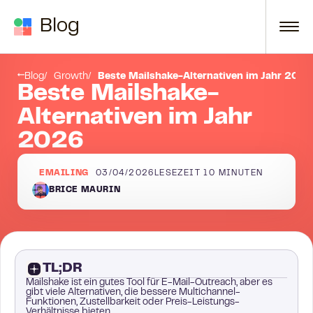
Zum Inhalt springen
Blog
3. Smartlead
Blog
Growth
Beste Mailshake-Alternativen im Jahr 2026
Beste Mailshake-
Alternativen im Jahr
2026
EMAILING
03/04/2026
LESEZEIT
10
MINUTEN
BRICE MAURIN
TL;DR
Mailshake ist ein gutes Tool für E-Mail-Outreach, aber es
gibt viele Alternativen, die bessere Multichannel-
Funktionen, Zustellbarkeit oder Preis-Leistungs-
Verhältnisse bieten.