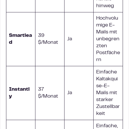
hinweg
Hochvolu
mige E-
Mails mit
Smartlea
39
Ja
unbegren
d
$/Monat
zten
Postfäche
rn
Einfache
Kaltakqui
se-E-
Instantl
37
Ja
Mails mit
y
$/Monat
starker
Zustellbar
keit
Einfache,