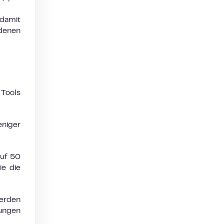
damit
denen
 Tools
eniger
auf 50
ie die
erden
gungen