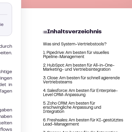
ie
Inhaltsverzeichnis
Was sind System-Vertriebstools?
 durch
eiten.
1. Pipedrive: Am besten für visuelles
Pipeline-Management
2. HubSpot: Am besten für All-in-One-
Marketing- und Vertriebsintegration
chtige
ingen
3. Close: Am besten für schnell agierende
Vertriebsteams
det in
 Tagen
4. Salesforce: Am besten für Enterprise-
Level CRM-Anpassung
5. Zoho CRM: Am besten für
erschwingliche Anpassung und
fgaben
Integration
haben
6. Freshsales: Am besten für KI-gestütztes
elten
Lead-Management
kflows