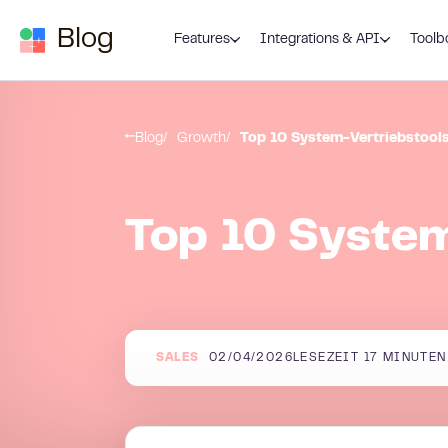
Zum Inhalt springen
Blog
Features
Integrations & API
Toolb
Blog
Growth
Top 10 System-Vertriebstool
Top 10 System
SALES
02/04/2026
LESEZEIT
17
MINUTEN