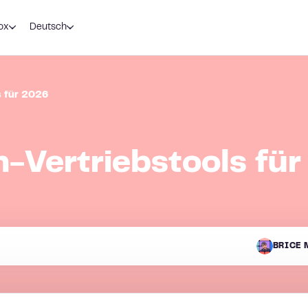
ox
Deutsch
s für 2026
-Vertriebstools fü
BRICE 