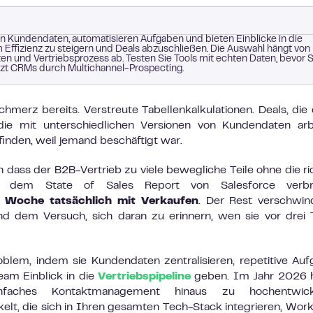
n Kundendaten, automatisieren Aufgaben und bieten Einblicke in die
m Effizienz zu steigern und Deals abzuschließen. Die Auswahl hängt von
 und Vertriebsprozess ab. Testen Sie Tools mit echten Daten, bevor S
nzt CRMs durch Multichannel-Prospecting.
hmerz bereits. Verstreute Tabellenkalkulationen. Deals, die
die mit unterschiedlichen Versionen von Kundendaten arb
finden, weil jemand beschäftigt war.
 dass der B2B-Vertrieb zu viele bewegliche Teile ohne die ri
aut dem State of Sales Report von Salesforce verbr
er Woche tatsächlich mit Verkaufen
. Der Rest verschwin
und dem Versuch, sich daran zu erinnern, wen sie vor drei
oblem, indem sie Kundendaten zentralisieren, repetitive Au
am Einblick in die
Vertriebspipeline
geben. Im Jahr 2026 
nfaches Kontaktmanagement hinaus zu hochentwick
t, die sich in Ihren gesamten Tech-Stack integrieren, Wor