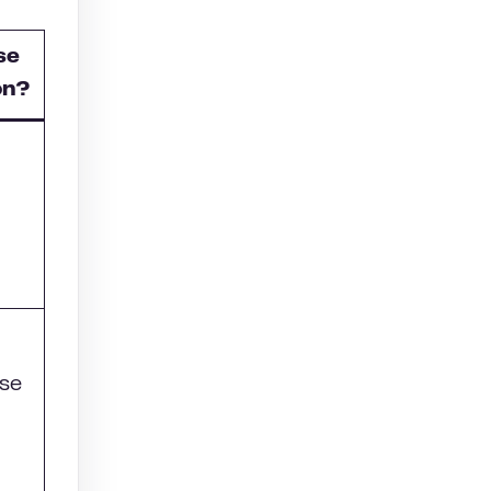
se
on?
ose