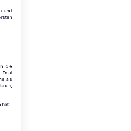
n und
rsten
ch die
 Deal
me als
ionen,
 hat: