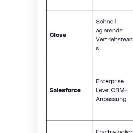
Schnell
agierende
Close
Vertriebstea
s
Enterprise-
Salesforce
Level CRM-
Anpassung
Erschwinglic