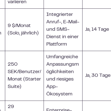
variieren
Integrierter
Anruf-, E-Mail-
9 $/Monat
und SMS-
Ja, 14 Tage
m
(Solo, jährlich)
Dienst in einer
Plattform
Umfangreiche
250
Anpassungsm
SEK/Benutzer/
öglichkeiten
Ja, 30 Tage
Monat (Starter
und riesiges
Suite)
App-
Ökosystem
29
h
Enterprise-