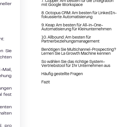
7. Copper: Am besten für die Integration
eller
mit Google Workspace
8. Octopus CRM: Am besten für LinkedIn-
fokussierte Automatisierung
9. Keap: Am besten für All-in-One-
Automatisierung für Kleinunternehmen
10. Allbound: Am besten für
t:
Partnerbeziehungsmanagement
Benötigen Sie Multichannel-Prospecting?
en Sie
Lernen Sie La Growth Machine kennen
echten
So wählen Sie das richtige System-
Vertriebstool für Ihr Unternehmen aus
-Mail,
Häufig gestellte Fragen
iehung
Fazit
rungen
l fest
enten
halten
l, pro