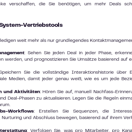
cke verschaffen, die Sie benötigen, um mehr Deals schn
 System-Vertriebstools
rledigen weit mehr als nur grundlegendes Kontaktmanagemen
Management
: Sehen Sie jeden Deal in jeder Phase, erkenn
en werden, und prognostizieren Sie Umsätze basierend auf 
Speichern Sie die vollständige Interaktionshistorie über E
iale Medien, damit jeder genau weiß, wie es um jede Bez
 und Aktivitäten
: Hören Sie auf, manuell Nachfass-Erinne
nd Deal-Phasen zu aktualisieren. Legen Sie die Regeln einma
arum.
ebs-Workflows
: Erstellen Sie Sequenzen, die Interess
g, Nurturing und Abschluss bewegen, basierend auf ihrem Ver
terstattung
: Verfolgen Sie, was pro Mitarbeiter, pro Kana