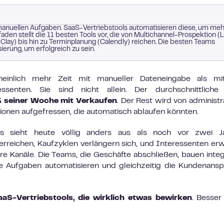
 manuellen Aufgaben. SaaS-Vertriebstools automatisieren diese, um meh
tfaden stellt die 11 besten Tools vor, die von Multichannel-Prospektion (L
lay) bis hin zu Terminplanung (Calendly) reichen. Die besten Teams
erung, um erfolgreich zu sein.
heinlich mehr Zeit mit manueller Dateneingabe als mi
ssenten. Sie sind nicht allein. Der durchschnittliche
% seiner Woche mit Verkaufen
. Der Rest wird von administr
onen aufgefressen, die automatisch ablaufen könnten.
bs sieht heute völlig anders aus als noch vor zwei Ja
rreichen, Kaufzyklen verlängern sich, und Interessenten er
re Kanäle. Die Teams, die Geschäfte abschließen, bauen integ
ge Aufgaben automatisieren und gleichzeitig die Kundenans
aaS-Vertriebstools, die wirklich etwas bewirken
. Besser