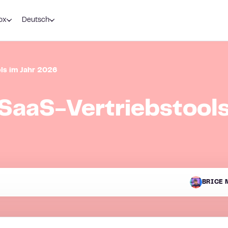
ox
Deutsch
ols im Jahr 2026
 SaaS-Vertriebstools
BRICE 