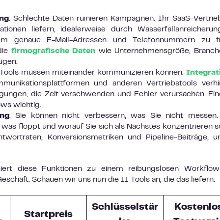
ung
: Schlechte Daten ruinieren Kampagnen. Ihr SaaS-Vertrie
rmationen liefern, idealerweise durch Wasserfallanreicherun
 um genaue E-Mail-Adressen und Telefonnummern zu fi
die
firmografische Daten
wie Unternehmensgröße, Branch
ügen.
e Tools müssen miteinander kommunizieren können.
Integrat
unikationsplattformen und anderen Vertriebstools verhi
agungen, die Zeit verschwenden und Fehler verursachen. Ei
ows wichtig.
ung
: Sie können nicht verbessern, was Sie nicht messen.
, was floppt und worauf Sie sich als Nächstes konzentrieren so
ntwortraten, Konversionsmetriken und Pipeline-Beiträge, 
iniert diese Funktionen zu einem reibungslosen Workflo
chäft. Schauen wir uns nun die 11 Tools an, die das liefern.
Schlüsselstär
Kostenlo
Startpreis