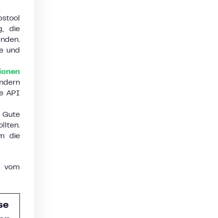
bstool
g, die
nden.
e und
ionen
ndern
ne API
 Gute
llten.
um die
w vom
se