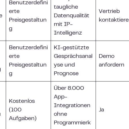
Benutzerdefini
taugliche
erte
Vertrieb
e
Datenqualität
Preisgestaltun
kontaktier
mit IP-
g
Intelligenz
Benutzerdefini
KI-gestützte
erte
Gesprächsanal
Demo
Preisgestaltun
yse und
anfordern
g
g
Prognose
Über 8.000
App-
Kostenlos
Integrationen
(100
Ja
u
ohne
Aufgaben)
Programmierk