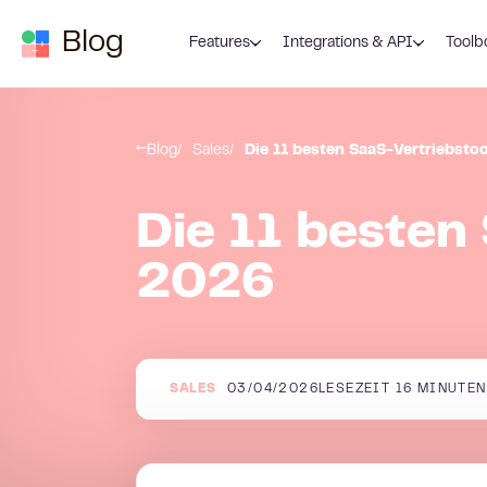
Zum Inhalt springen
Blog
Features
Integrations & API
Toolb
Blog
Sales
Die 11 besten SaaS-Vertriebsto
Die 11 besten
2026
SALES
03/04/2026
LESEZEIT
16
MINUTEN