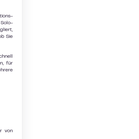
tions-
 Solo-
liert,
ob Sie
hnell
, für
ehrere
er von