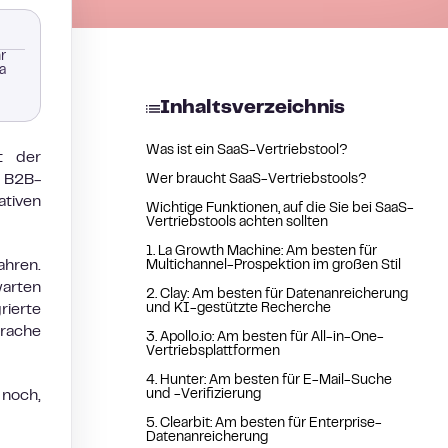
r
a
Inhaltsverzeichnis
Was ist ein SaaS-Vertriebstool?
t der
 B2B-
Wer braucht SaaS-Vertriebstools?
ativen
Wichtige Funktionen, auf die Sie bei SaaS-
Vertriebstools achten sollten
1. La Growth Machine: Am besten für
hren.
Multichannel-Prospektion im großen Stil
warten
2. Clay: Am besten für Datenanreicherung
rierte
und KI-gestützte Recherche
prache
3. Apollo.io: Am besten für All-in-One-
Vertriebsplattformen
4. Hunter: Am besten für E-Mail-Suche
 noch,
und -Verifizierung
5. Clearbit: Am besten für Enterprise-
Datenanreicherung