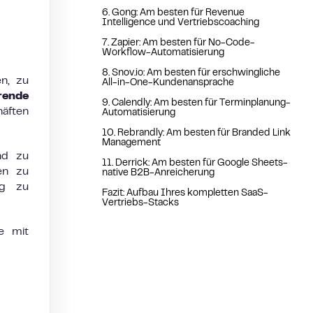
6. Gong: Am besten für Revenue
Intelligence und Vertriebscoaching
7. Zapier: Am besten für No-Code-
Workflow-Automatisierung
8. Snov.io: Am besten für erschwingliche
en, zu
All-in-One-Kundenansprache
rende
9. Calendly: Am besten für Terminplanung-
häften
Automatisierung
10. Rebrandly: Am besten für Branded Link
Management
nd zu
11. Derrick: Am besten für Google Sheets-
ten zu
native B2B-Anreicherung
eg zu
Fazit: Aufbau Ihres kompletten SaaS-
Vertriebs-Stacks
e mit