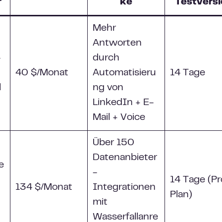
r
ke
Testversi
Mehr
Antworten
-
durch
40 $/Monat
Automatisieru
14 Tage
l
ng von
LinkedIn + E-
Mail + Voice
Über 150
Datenanbieter
e
-
14 Tage (Pr
134 $/Monat
Integrationen
Plan)
mit
Wasserfallanre