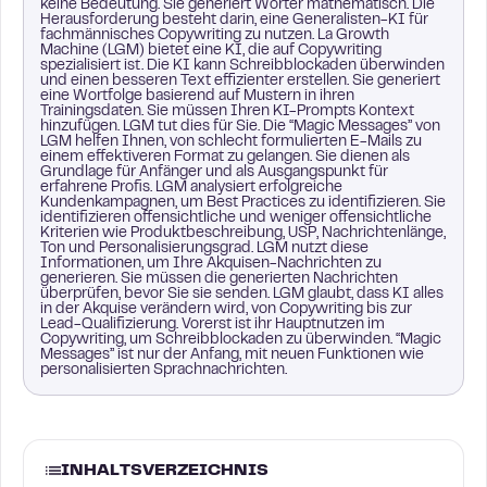
keine Bedeutung. Sie generiert Wörter mathematisch. Die
Herausforderung besteht darin, eine Generalisten-KI für
fachmännisches Copywriting zu nutzen. La Growth
Machine (LGM) bietet eine KI, die auf Copywriting
spezialisiert ist. Die KI kann Schreibblockaden überwinden
und einen besseren Text effizienter erstellen. Sie generiert
eine Wortfolge basierend auf Mustern in ihren
Trainingsdaten. Sie müssen Ihren KI-Prompts Kontext
hinzufügen. LGM tut dies für Sie. Die “Magic Messages” von
LGM helfen Ihnen, von schlecht formulierten E-Mails zu
einem effektiveren Format zu gelangen. Sie dienen als
Grundlage für Anfänger und als Ausgangspunkt für
erfahrene Profis. LGM analysiert erfolgreiche
Kundenkampagnen, um Best Practices zu identifizieren. Sie
identifizieren offensichtliche und weniger offensichtliche
Kriterien wie Produktbeschreibung, USP, Nachrichtenlänge,
Ton und Personalisierungsgrad. LGM nutzt diese
Informationen, um Ihre Akquisen-Nachrichten zu
generieren. Sie müssen die generierten Nachrichten
überprüfen, bevor Sie sie senden. LGM glaubt, dass KI alles
in der Akquise verändern wird, von Copywriting bis zur
Lead-Qualifizierung. Vorerst ist ihr Hauptnutzen im
Copywriting, um Schreibblockaden zu überwinden. “Magic
Messages” ist nur der Anfang, mit neuen Funktionen wie
personalisierten Sprachnachrichten.
INHALTSVERZEICHNIS