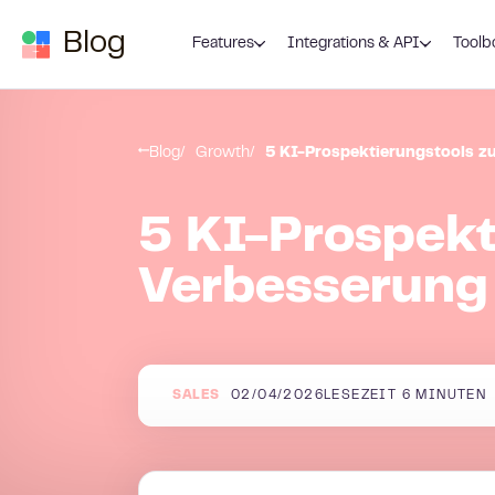
Zum Inhalt springen
Blog
Features
Integrations & API
Toolb
Blog
Growth
5 KI-Prospektierungstools z
5 KI-Prospekt
Verbesserung
SALES
02/04/2026
LESEZEIT
6
MINUTEN