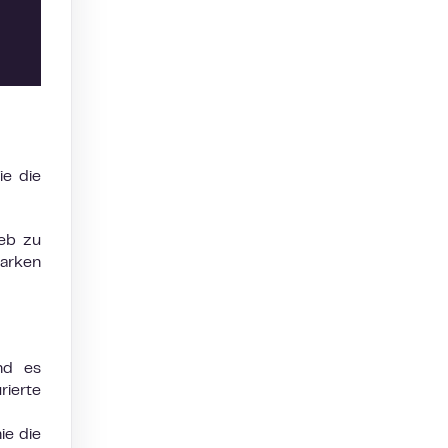
ie die
Web zu
arken
nd es
rierte
ie die