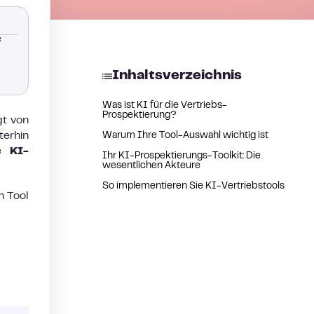
e
Inhaltsverzeichnis
Was ist KI für die Vertriebs-
Prospektierung?
gt von
erhin
Warum Ihre Tool-Auswahl wichtig ist
te
KI-
Ihr KI-Prospektierungs-Toolkit: Die
wesentlichen Akteure
So implementieren Sie KI-Vertriebstools
n Tool