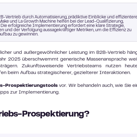
-Vertrieb durch Automatisierung, prädiktive Einblicke und effizienter
Make und La Growth Machine helfen bei der Lead-Qualifizierung,
Die erfolgreiche Implementierung erfordert eine klare Strategie,
en und der Verfolgung aussagekräftiger Metriken, um die Effizienz zu
aufbau zu gewinnen.
licher und außergewöhnlicher Leistung im B2B-Vertrieb hän
Jahr 2025 überschwemmt generische Massenansprache weit
strägern. Zukunftsweisende Vertriebsteams nutzen heu
fen beim Aufbau strategischerer, gezielterer Interaktionen.
bs-Prospektierungstools
vor. Wir behandeln auch, wie Sie ei
ipps zur Implementierung.
rtriebs-Prospektierung?