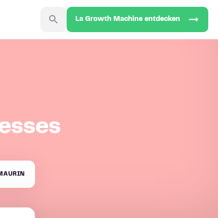
La Growth Machine entdecken
zesses
MAURIN