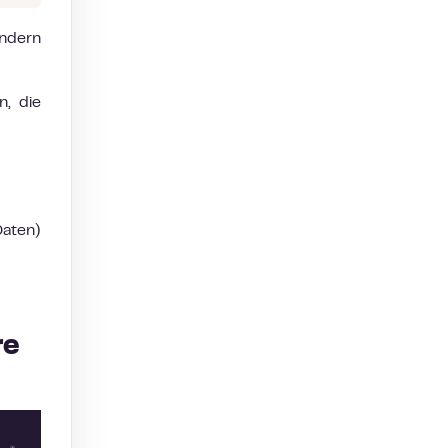
ändern
n, die
aten)
re