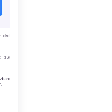
n drei
nd zur
tzbare
n.