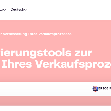
ox
Deutsch
ur Verbesserung Ihres Verkaufsprozesses
ierungstools zur
 Ihres Verkaufspro
BRICE 