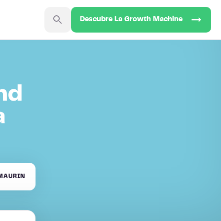
Descubre La Growth Machine
nd
a
MAURIN