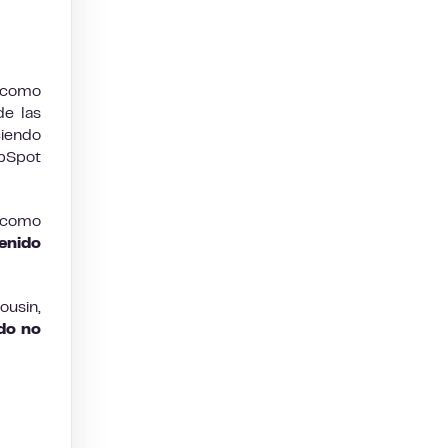
s como
de las
ciendo
bSpot
e como
tenido
ousin,
ido no