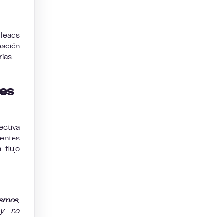
 leads
eación
ias.
tes
ectiva
ientes
 flujo
ismos
,
 y no