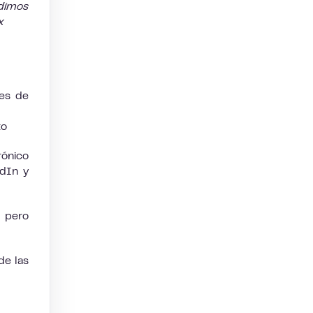
dimos
x
les de
to
rónico
edIn y
l pero
de las