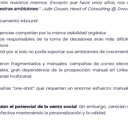
ión nosotros mismos. Excepto que hace unos años, nos 
uestras ambiciones
.” -Julie Cousin, Head of Consulting @ Invo
ncamiento inbound:
encias competían por la misma visibilidad orgánica
s responsables de la toma de decisiones eran más difíci
ivos
nd por sí solo no podía soportar sus ambiciones de crecimien
ueron fragmentados y manuales: campañas de correo elect
ales, gran dependencia de la prospección manual en Link
cias multicanal.
pañas “one-shot” que requerían un enorme esfuerzo manua
bían el potencial de la venta social
. Sin embargo, carecían 
ectiva manteniendo la personalización y la calidad.