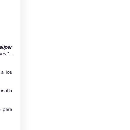
súper
es.” -
a los
osofía
e para