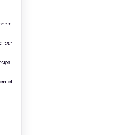
apers,
e ‘dar
cipal.
en el