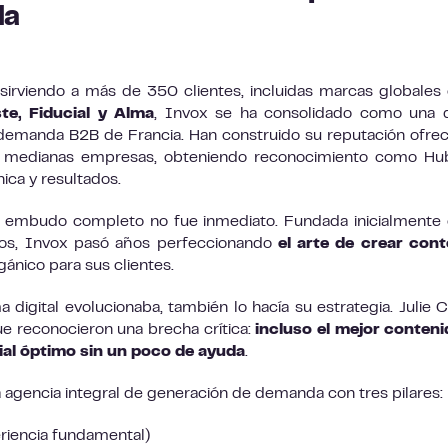
da
irviendo a más de 350 clientes, incluidas marcas globale
te, Fiducial y Alma
, Invox se ha consolidado como una 
 demanda B2B de Francia. Han construido su reputación ofre
y medianas empresas, obteniendo reconocimiento como Hu
ica y resultados.
de embudo completo no fue inmediato. Fundada inicialment
dos, Invox pasó años perfeccionando
el arte de crear con
ánico para sus clientes.
igital evolucionaba, también lo hacía su estrategia. Julie C
ue reconocieron una brecha crítica:
incluso el mejor conten
ial óptimo sin un poco de ayuda
.
a agencia integral de generación de demanda con tres pilares:
riencia fundamental)