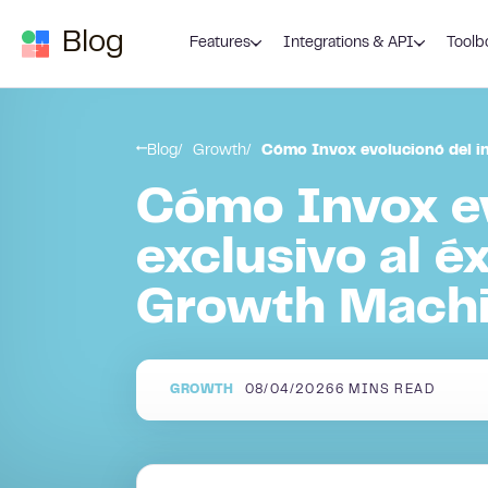
Skip to content
Blog
Features
Integrations & API
Toolb
Blog
Growth
Cómo Invox evolucionó del i
Cómo Invox ev
exclusivo al é
Growth Mach
GROWTH
08/04/2026
6
MINS READ