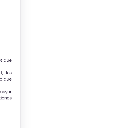
ot que
, las
lo que
mayor
xiones