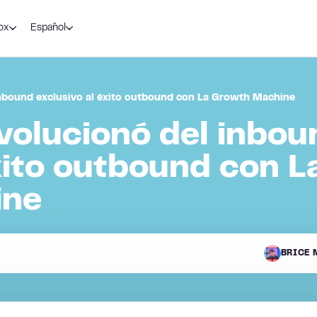
ox
Español
nbound exclusivo al éxito outbound con La Growth Machine
olucionó del inbou
xito outbound con L
ine
BRICE 