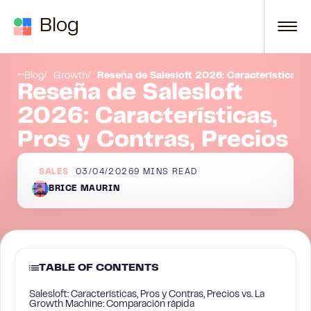
Skip to content
Blog
do en la prospección multicanal?
Conclusión
Blog
Growth
Reseña de Salesloft 2026: Características, 
Reseña de Salesloft
2026: Características,
Pros y Contras, Precios
SALES
03/04/2026
9
MINS READ
BRICE MAURIN
TABLE OF CONTENTS
Salesloft: Características, Pros y Contras, Precios vs. La
Growth Machine: Comparación rápida