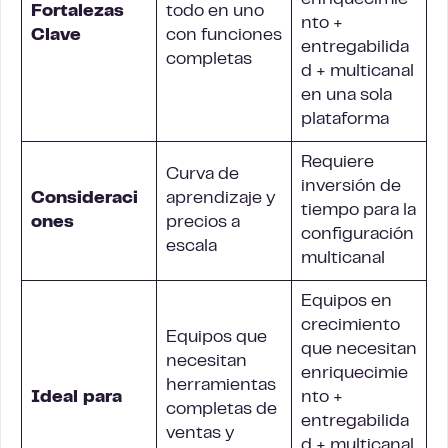
enriquecimie
Fortalezas
todo en uno
nto +
Clave
con funciones
entregabilida
completas
d + multicanal
en una sola
plataforma
Requiere
Curva de
inversión de
Consideraci
aprendizaje y
tiempo para la
ones
precios a
configuración
escala
multicanal
Equipos en
crecimiento
Equipos que
que necesitan
necesitan
enriquecimie
herramientas
Ideal para
nto +
completas de
entregabilida
ventas y
d + multicanal