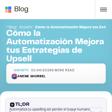
Skip to content
Blog
Paso 1- Identifica las oportunidades de upselling:
Paso 2: Temporiza tus esfuerzos de upsell adecuadamente:
Blog
Growth
Cómo la Automatización Mejora tus Estrate
Cómo la
Automatización Mejora
tus Estrategias de
Upsell
GROWTH
01/04/2026
6
MINS READ
AMINE GHORBEL
TL;DR
Automatiza tu upselling sin perder el toque humano.