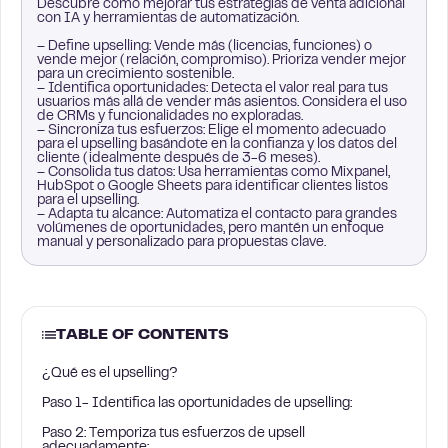
Descubre cómo mejorar tus estrategias de venta adicional
con IA y herramientas de automatización.
– Define upselling: Vende más (licencias, funciones) o
vende mejor (relación, compromiso). Prioriza vender mejor
para un crecimiento sostenible.
– Identifica oportunidades: Detecta el valor real para tus
usuarios más allá de vender más asientos. Considera el uso
de CRMs y funcionalidades no exploradas.
– Sincroniza tus esfuerzos: Elige el momento adecuado
para el upselling basándote en la confianza y los datos del
cliente (idealmente después de 3-6 meses).
– Consolida tus datos: Usa herramientas como Mixpanel,
HubSpot o Google Sheets para identificar clientes listos
para el upselling.
– Adapta tu alcance: Automatiza el contacto para grandes
volúmenes de oportunidades, pero mantén un enfoque
manual y personalizado para propuestas clave.
TABLE OF CONTENTS
¿Qué es el upselling?
Paso 1- Identifica las oportunidades de upselling:
Paso 2: Temporiza tus esfuerzos de upsell