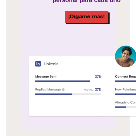
¡Dígame más!