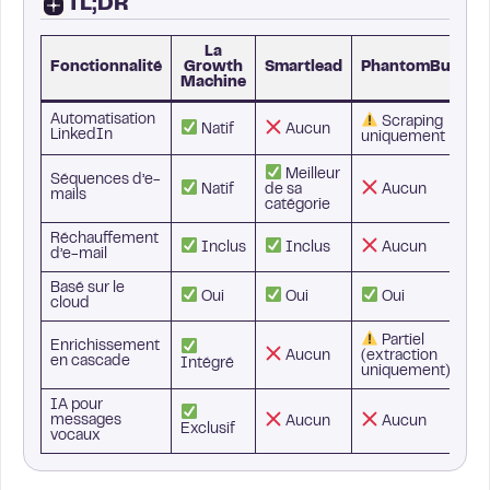
TL;DR
La
Fonctionnalité
Growth
Smartlead
PhantomBuster
Machine
Automatisation
Scraping
Natif
Aucun
LinkedIn
uniquement
Meilleur
Séquences d’e-
Natif
de sa
Aucun
mails
catégorie
Réchauffement
Inclus
Inclus
Aucun
d’e-mail
Basé sur le
Oui
Oui
Oui
cloud
Partiel
Enrichissement
Aucun
(extraction
en cascade
Intégré
uniquement)
IA pour
messages
Aucun
Aucun
Exclusif
vocaux