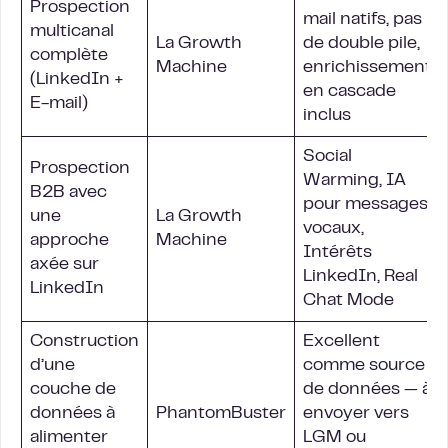
Prospection
mail natifs, pas
multicanal
La Growth
de double pile,
complète
Machine
enrichissement
(LinkedIn +
en cascade
E-mail)
inclus
Social
Prospection
Warming, IA
B2B avec
pour messages
une
La Growth
vocaux,
approche
Machine
Intérêts
axée sur
LinkedIn, Real
LinkedIn
Chat Mode
Construction
Excellent
d’une
comme source
couche de
de données — à
données à
PhantomBuster
envoyer vers
alimenter
LGM ou