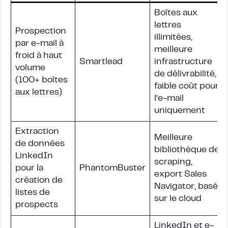
Boîtes aux
lettres
Prospection
illimitées,
par e-mail à
meilleure
froid à haut
Smartlead
infrastructure
volume
de délivrabilité,
(100+ boîtes
faible coût pour
aux lettres)
l’e-mail
uniquement
Extraction
Meilleure
de données
bibliothèque de
LinkedIn
scraping,
pour la
PhantomBuster
export Sales
création de
Navigator, basé
listes de
sur le cloud
prospects
LinkedIn et e-