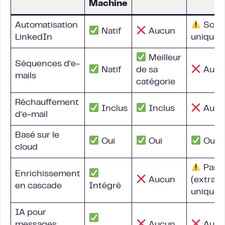
Machine
Automatisation
Scra
Natif
Aucun
LinkedIn
unique
Meilleur
Séquences d’e-
Natif
de sa
Aucu
mails
catégorie
Réchauffement
Inclus
Inclus
Aucu
d’e-mail
Basé sur le
Oui
Oui
Oui
cloud
Parti
Enrichissement
Aucun
(extract
en cascade
Intégré
uniquem
IA pour