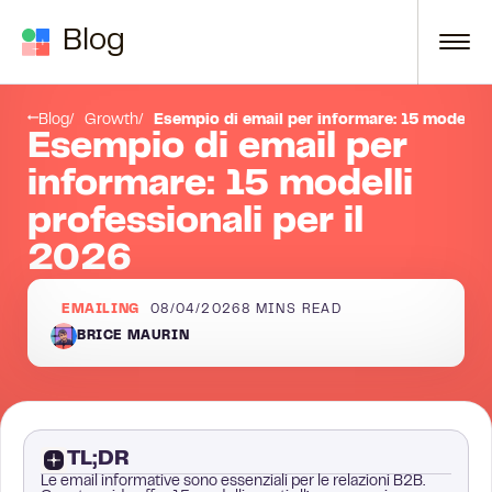
Skip to content
Blog
Come automatizzare le tue email informative?
Blog
Growth
Esempio di email per informare: 15 modelli p
Esempio di email per
informare: 15 modelli
professionali per il
2026
EMAILING
08/04/2026
8
MINS READ
BRICE MAURIN
TL;DR
Le email informative sono essenziali per le relazioni B2B.