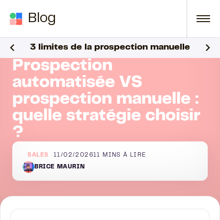
Passer au contenu
Blog
pection manuelle
3 limites de la prospection manuelle
Blog
Sales
Prospection automatisée VS prospection manuel
Prospection
automatisée VS
prospection manuelle :
quelle stratégie choisir
?
SALES
11/02/2026
11
MINS À LIRE
BRICE MAURIN