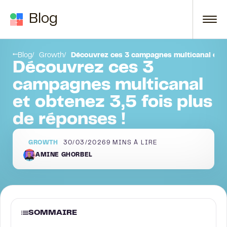
Passer au contenu
Blog
xième identité :
Si le lead n’a répondu nulle part : Réactivation
Blog
Growth
Découvrez ces 3 campagnes multicanal et ob
Découvrez ces 3
campagnes multicanal
et obtenez 3,5 fois plus
de réponses !
GROWTH
30/03/2026
9
MINS À LIRE
AMINE GHORBEL
SOMMAIRE