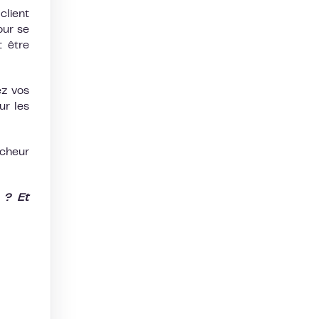
client
our se
t être
ez vos
ur les
ocheur
s ? Et