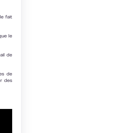
e fait
que le
ail de
pes de
er des