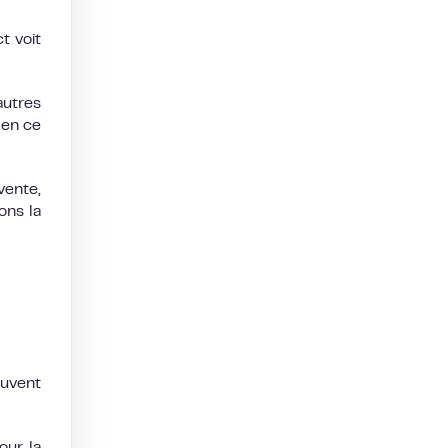
t voit
autres
 en ce
vente,
ons la
euvent