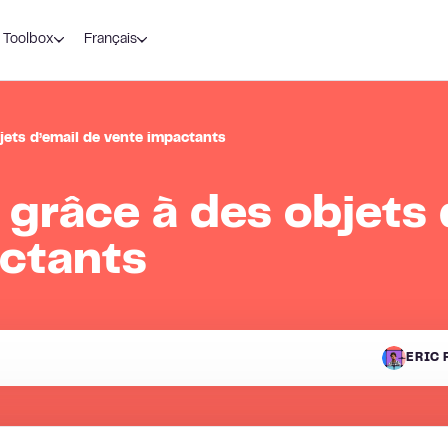
Toolbox
Français
jets d’email de vente impactants
grâce à des objets 
ctants
ERIC