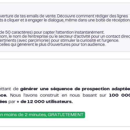
uverture de tes emails de vente. Découvre comment rédiger des lignes
cts à cliquer et à engager le dialogue, même dans une boîte de réception
 de 50 caractères) pour capter l’attention instantanément.
nom, le nom de l’entreprise ou le secteur d’activité pour un contact direc
ertinents (avec parcimonie) pour stimuler la curiosité et l’urgence.
elles qui génèrent le plus d’ouvertures pour ton audience.
ettant de
générer une séquence de prospection adaptée
nce.
Nous l'avons construit en nous basant sur
100 00
ées
par
+ de 12 000 utilisateurs.
 en moins de 2 minutes, GRATUITEMENT