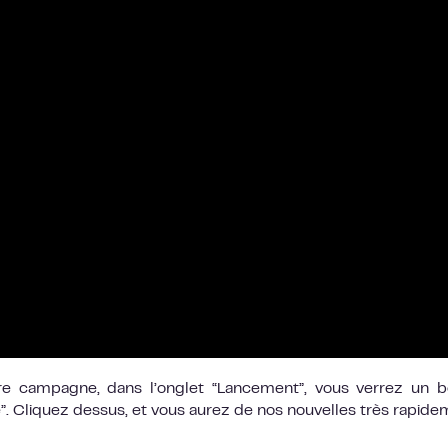
votre campagne, dans l’onglet “Lancement”, vous verrez un 
. Cliquez dessus, et vous aurez de nos nouvelles très rapide