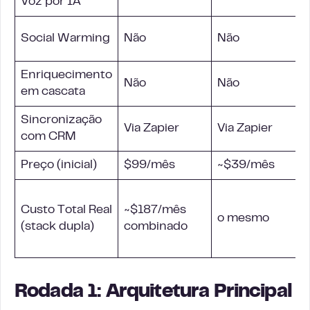
Voz por IA
Social Warming
Não
Não
Enriquecimento
Não
Não
em cascata
Sincronização
Via Zapier
Via Zapier
com
CRM
Preço (inicial)
$99/mês
~$39/mês
Custo Total Real
~$187/mês
o mesmo
(stack dupla)
combinado
Rodada 1: Arquitetura Principal