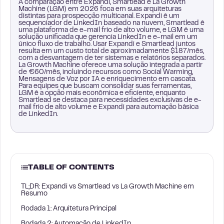
A comparação entre Expandi, Smartlead e La Growth
Machine (LGM) em 2026 foca em suas arquiteturas
distintas para prospecção multicanal. Expandi é um
sequenciador de LinkedIn baseado na nuvem, Smartlead é
uma plataforma de e-mail frio de alto volume, e LGM é uma
solução unificada que gerencia LinkedIn e e-mail em um
único fluxo de trabalho. Usar Expandi e Smartlead juntos
resulta em um custo total de aproximadamente $187/mês,
com a desvantagem de ter sistemas e relatórios separados.
La Growth Machine oferece uma solução integrada a partir
de €60/mês, incluindo recursos como Social Warming,
Mensagens de Voz por IA e enriquecimento em cascata.
Para equipes que buscam consolidar suas ferramentas,
LGM é a opção mais econômica e eficiente, enquanto
Smartlead se destaca para necessidades exclusivas de e-
mail frio de alto volume e Expandi para automação básica
de LinkedIn.
TABLE OF CONTENTS
TL;DR: Expandi vs Smartlead vs La Growth Machine em
Resumo
Rodada 1: Arquitetura Principal