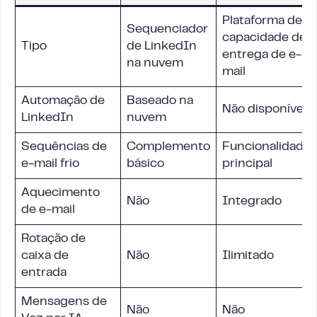
Plataforma de
Sequenciador
capacidade de
Tipo
de LinkedIn
entrega de e-
na nuvem
mail
Automação de
Baseado na
Não disponível
LinkedIn
nuvem
Sequências de
Complemento
Funcionalidade
e-mail frio
básico
principal
Aquecimento
Não
Integrado
de e-mail
Rotação de
caixa de
Não
Ilimitado
entrada
Mensagens de
Não
Não