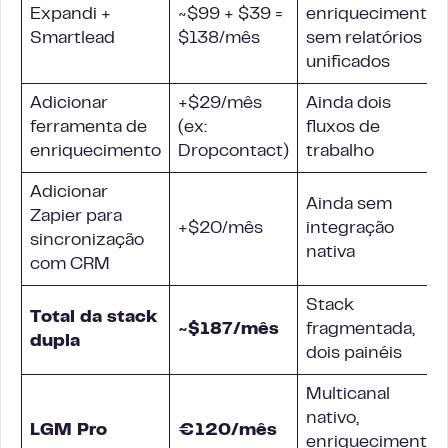
Expandi +
~$99 + $39 =
enriquecimento,
Smartlead
$138/mês
sem relatórios
unificados
Adicionar
+$29/mês
Ainda dois
ferramenta de
(ex:
fluxos de
enriquecimento
Dropcontact)
trabalho
Adicionar
Ainda sem
Zapier para
+$20/mês
integração
sincronização
nativa
com CRM
Stack
Total da stack
~$187/mês
fragmentada,
dupla
dois painéis
Multicanal
nativo,
LGM Pro
€120/mês
enriquecimento