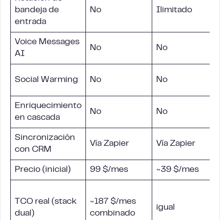
bandeja de
No
Ilimitado
entrada
Voice Messages
No
No
AI
Social Warming
No
No
Enriquecimiento
No
No
en cascada
Sincronización
Vía Zapier
Vía Zapier
con
CRM
Precio (inicial)
99 $/mes
~39 $/mes
TCO real (stack
~187 $/mes
igual
dual)
combinado