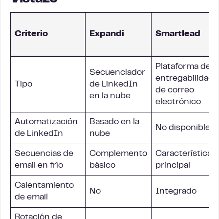
Criterio
Expandi
Smartlead
Plataforma de
Secuenciador
entregabilidad
Tipo
de LinkedIn
de correo
en la nube
electrónico
Automatización
Basado en la
No disponible
de LinkedIn
nube
Secuencias de
Complemento
Característica
email en frío
básico
principal
Calentamiento
No
Integrado
de email
Rotación de