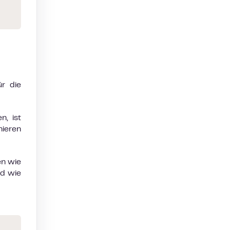
ür die
n, ist
hieren
en wie
nd wie