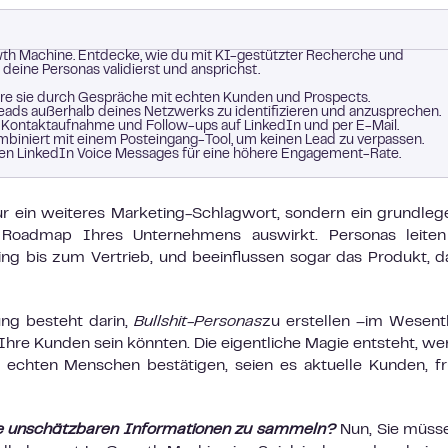
wth Machine. Entdecke, wie du mit KI-gestützter Recherche und
eine Personas validierst und ansprichst.
diere sie durch Gespräche mit echten Kunden und Prospects.
eads außerhalb deines Netzwerks zu identifizieren und anzusprechen.
n Kontaktaufnahme und Follow-ups auf LinkedIn und per E-Mail.
mbiniert mit einem Posteingang-Tool, um keinen Lead zu verpassen.
rten LinkedIn Voice Messages für eine höhere Engagement-Rate.
nur ein weiteres Marketing-Schlagwort, sondern ein grundle
Roadmap Ihres Unternehmens auswirkt. Personas leiten
g bis zum Vertrieb, und beeinflussen sogar das Produkt, d
ng besteht darin,
Bullshit-Personas
zu erstellen
–
im Wesentl
Ihre Kunden sein könnten. Die eigentliche Magie entsteht, we
echten Menschen bestätigen, seien es aktuelle Kunden, f
se unschätzbaren Informationen zu sammeln?
Nun, Sie müss