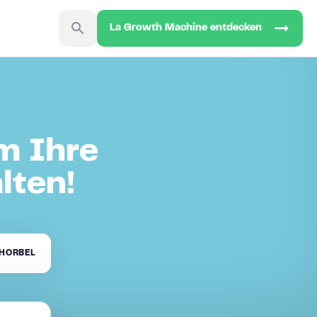
La Growth Machine entdecken
m Ihre
lten!
HORBEL