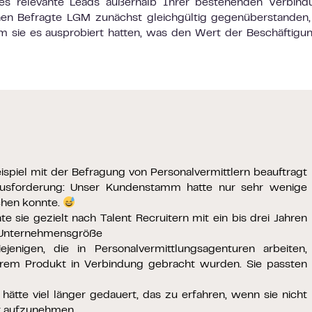
es relevante Leads außerhalb Ihrer bestehenden Verbind
n denen Befragte LGM zunächst gleichgültig gegenüberstanden
 sie es ausprobiert hatten, was den Wert der Beschäftigu
ispiel mit der Befragung von Personalvermittlern beauftragt
ausforderung: Unser Kundenstamm hatte nur sehr wenige
echen konnte.
te sie gezielt nach Talent Recruitern mit ein bis drei Jahren
e Unternehmensgröße
jenigen, die in Personalvermittlungsagenturen arbeiten,
nserem Produkt in Verbindung gebracht wurden. Sie passten
hätte viel länger gedauert, das zu erfahren, wenn sie nicht
t aufzunehmen.