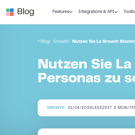
Zum Inhalt springen
Blog
Features
Integrations & API
Toolb
Blog
Growth
Nutzen Sie La Growth Machine
Nutzen Sie La
Personas zu s
GROWTH
01/04/2026
LESEZEIT
3
MINUTE