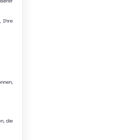
nserer
, Ihre
önnen,
n, die