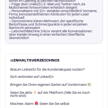
sofort im Opening zu pitchen nachdrücklich
– Folge über LinkedIn, E-Mail und Twitter nach, da
Multichannel Antwortraten erheblich steigert
– Personalisiere mit 20+ Variablen einschließlich Vorname,
Firma, benutzerdefinierten Attributen für jeden Lead
individuell
– Demonstriere klaren Mehrwert, der spezifische
Bedürfnisse und Schmerzpunkte in jeder einzelnen
Nachricht adressiert
– LaGrowthMachine Inbox vereint alle Konversationen
über Kanäle hinweg in einer einfachen Oberfläche
übersichtlich
INHALTSVERZEICHNIS
Warum LinkedIn für die Kundenakquise nutzen?
Sich verbinden auf LinkedIn
Bringen Sie Ihren eigenen Garten auf Vordermann
Seien Sie aktiv
auf der Plattform (falls Sie es noch
nicht sind)
Klischee-Alarm
: Seien Sie Sie selbst