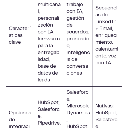
multicana
trabajo
Secuenci
l,
con IA,
as de
personali
gestión
LinkedIn
zación
de
Caracterí
+ Email,
con IA,
acuerdos,
sticas
enriqueci
lemwarm
pronóstic
clave
miento,
para la
o,
calentami
entregabi
inteligenc
ento, voz
lidad,
ia de
con IA
base de
conversa
datos de
ciones
leads
Salesforc
e,
HubSpot,
Microsoft
Nativas:
Salesforc
Opciones
Dynamics
HubSpot,
e,
de
,
Salesforc
Pipedrive,
integraci
HubSpot,
e,