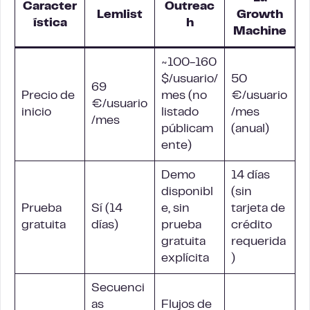
Caracter
Outreac
Lemlist
Growth
ística
h
Machine
~100-160
$/usuario/
50
69
Precio de
mes (no
€/usuario
€/usuario
inicio
listado
/mes
/mes
públicam
(anual)
ente)
Demo
14 días
disponibl
(sin
Prueba
Sí (14
e, sin
tarjeta de
gratuita
días)
prueba
crédito
gratuita
requerida
explícita
)
Secuenci
as
Flujos de