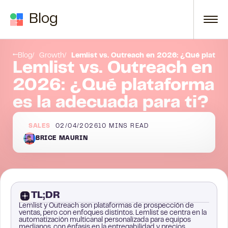
Skip to content
Blog
Lemlist vs. Outreach: Tabla comparativa lado a lado
Blog
Growth
Lemlist vs. Outreach en 2026: ¿Qué platafo
Lemlist vs. Outreach en
2026: ¿Qué plataforma
es la adecuada para ti?
SALES
02/04/2026
10
MINS READ
BRICE MAURIN
TL;DR
Lemlist y Outreach son plataformas de prospección de
ventas, pero con enfoques distintos. Lemlist se centra en la
automatización multicanal personalizada para equipos
medianos, con énfasis en la entregabilidad y precios