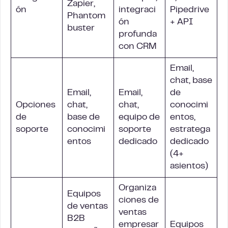
Zapier,
ón
integraci
Pipedrive
Phantom
ón
+ API
buster
profunda
con CRM
Email,
chat, base
Email,
Email,
de
Opciones
chat,
chat,
conocimi
de
base de
equipo de
entos,
soporte
conocimi
soporte
estratega
entos
dedicado
dedicado
(4+
asientos)
Organiza
Equipos
ciones de
de ventas
ventas
B2B
empresar
Equipos