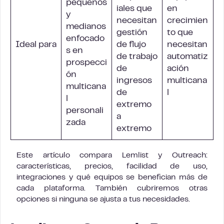
pequeños
iales que
en
y
necesitan
crecimien
medianos
gestión
to que
enfocado
Ideal para
de flujo
necesitan
s en
de trabajo
automatiz
prospecci
de
ación
ón
ingresos
multicana
multicana
de
l
l
extremo
personali
a
zada
extremo
Este artículo compara Lemlist y Outreach:
características, precios, facilidad de uso,
integraciones y qué equipos se benefician más de
cada plataforma. También cubriremos otras
opciones si ninguna se ajusta a tus necesidades.