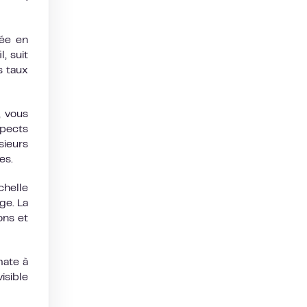
née en
, suit
s taux
, vous
spects
sieurs
es.
helle
ge. La
ons et
mate à
isible