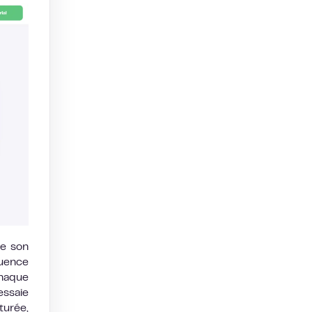
de son
quence
chaque
ssaie
turée,