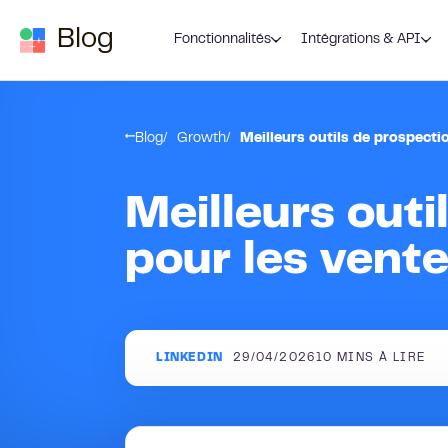
Passer au contenu
Blog
Fonctionnalités
Intégrations & API
Blog
Growth
Meilleurs outils de prospect
Meilleurs outi
pour les vent
LINKEDIN
29/04/2026
10
MINS À LIRE