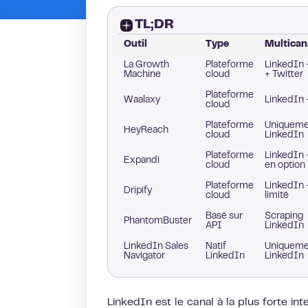
TL;DR
Outil
Type
Multican
La Growth
Plateforme
LinkedIn 
Machine
cloud
+ Twitter
Plateforme
Waalaxy
LinkedIn 
cloud
Plateforme
Uniqueme
HeyReach
cloud
LinkedIn
Plateforme
LinkedIn 
Expandi
cloud
en option
Plateforme
LinkedIn 
Dripify
cloud
limité
Basé sur
Scraping
PhantomBuster
API
LinkedIn
LinkedIn Sales
Natif
Uniqueme
Navigator
LinkedIn
LinkedIn
LinkedIn est le canal à la plus forte in