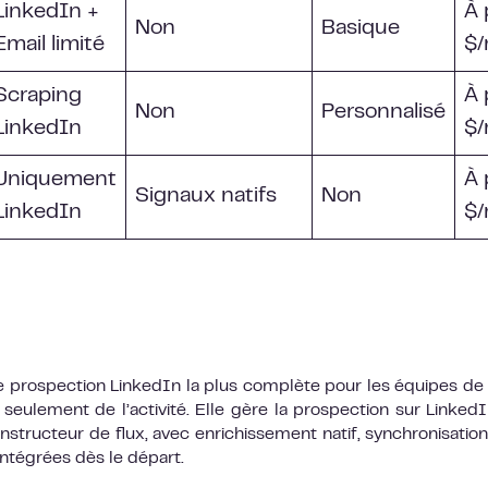
LinkedIn +
À 
Non
Basique
Email limité
$/
Scraping
À 
Non
Personnalisé
LinkedIn
$/
Uniquement
À 
Signaux natifs
Non
LinkedIn
$/
 prospection LinkedIn la plus complète pour les équipes de
seulement de l’activité. Elle gère la prospection sur LinkedI
constructeur de flux, avec enrichissement natif, synchronisati
intégrées dès le départ.