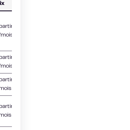
ix
partir de 60
mois/identité
partir de 56
/mois
partir de 79
mois
partir de 99
mois