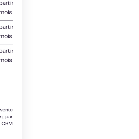
partir de 39
mois
partir de 56
mois
partir de 99
mois
 vente
n, par
on CRM