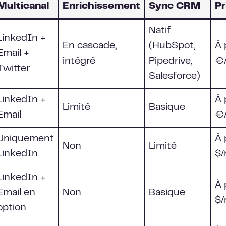
Multicanal
Enrichissement
Sync CRM
Pr
Natif
LinkedIn +
En cascade,
(HubSpot,
À 
Email +
intégré
Pipedrive,
€/
Twitter
Salesforce)
LinkedIn +
À 
Limité
Basique
Email
€
Uniquement
À 
Non
Limité
LinkedIn
$/
LinkedIn +
À 
Email en
Non
Basique
$/
option