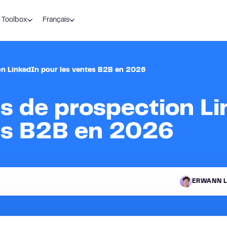
Toolbox
Français
ion LinkedIn pour les ventes B2B en 2026
ls de prospection L
es B2B en 2026
ERWANN L