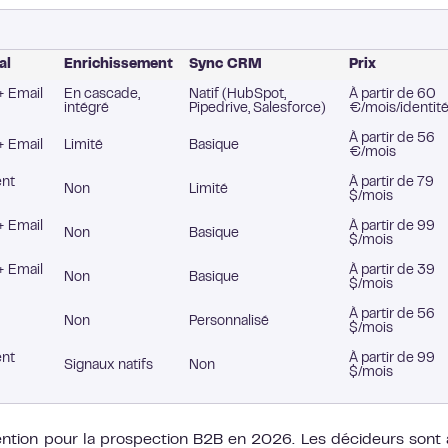
al
Enrichissement
Sync CRM
Prix
+ Email
En cascade,
Natif (HubSpot,
À partir de 60
intégré
Pipedrive, Salesforce)
€/mois/identit
À partir de 56
+ Email
Limité
Basique
€/mois
nt
À partir de 79
Non
Limité
$/mois
+ Email
À partir de 99
Non
Basique
$/mois
+ Email
À partir de 39
Non
Basique
$/mois
À partir de 56
Non
Personnalisé
$/mois
nt
À partir de 99
Signaux natifs
Non
$/mois
tention pour la prospection B2B en 2026. Les décideurs sont a