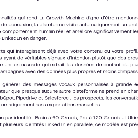
onnalités qui rend La Growth Machine digne d’être mention
e connexion, la plateforme visite automatiquement un profil
le comportement humain réel et améliore significativement le
 LinkedIn en danger.
ts qui interagissent déjà avec votre contenu ou votre profil
ayant de véritables signaux d’intention plutôt que des pro
ement en cascade qui extrait les données de contact de plu
campagnes avec des données plus propres et moins d’impass
générer des messages vocaux personnalisés à grande éc
iateur que presque aucune autre plateforme ne prend en char
Spot, Pipedrive et Salesforce : les prospects, les conversati
utomatiquement sans exportations manuelles.
tion par identité : Basic à 60 €/mois, Pro à 120 €/mois et Ulti
plusieurs identités LinkedIn en parallèle, ce modèle est prév