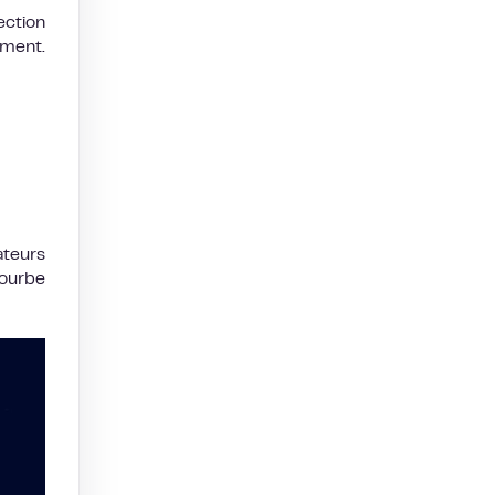
ection
ement.
ateurs
courbe