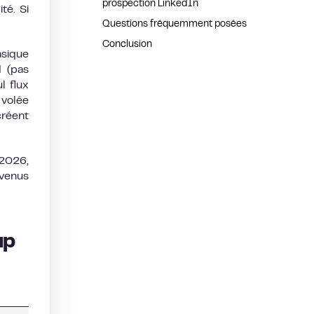
prospection LinkedIn
té. Si
Questions fréquemment posées
Conclusion
asique
d (pas
l flux
 volée
créent
2026,
evenus
up