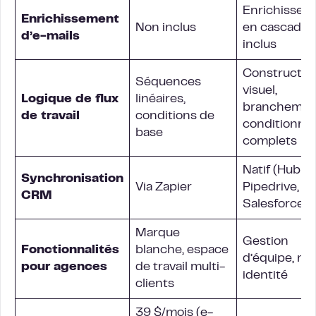
Enrichissem
Enrichissement
Non inclus
en cascade
d’e-mails
inclus
Constructeu
Séquences
visuel,
Logique de flux
linéaires,
branchemen
de travail
conditions de
conditionnel
base
complets
Natif (HubSp
Synchronisation
Via Zapier
Pipedrive,
CRM
Salesforce)
Marque
Gestion
Fonctionnalités
blanche, espace
d’équipe, mul
pour agences
de travail multi-
identité
clients
39 $/mois (e-