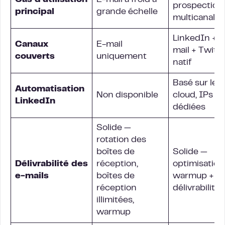
Cas d’utilisation
E-mail à froid à
prospection
principal
grande échelle
multicanal
LinkedIn + E
Canaux
E-mail
mail + Twitte
couverts
uniquement
natif
Basé sur le
Automatisation
Non disponible
cloud, IPs
LinkedIn
dédiées
Solide —
rotation des
boîtes de
Solide —
Délivrabilité des
réception,
optimisation
e-mails
boîtes de
warmup +
réception
délivrabilité
illimitées,
warmup